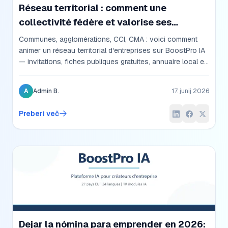
Réseau territorial : comment une
collectivité fédère et valorise ses
entreprises locales
Communes, agglomérations, CCI, CMA : voici comment
animer un réseau territorial d'entreprises sur BoostPro IA
— invitations, fiches publiques gratuites, annuaire local et
attractivité des nouveaux entrepreneurs.
A
Admin B.
17. junij 2026
Preberi več
Dejar la nómina para emprender en 2026: