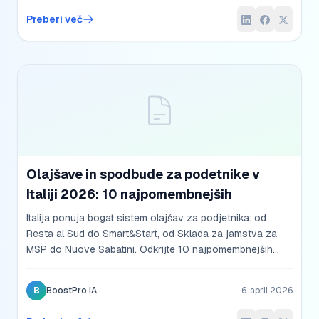
Preberi več
Olajšave in spodbude za podetnike v
Italiji 2026: 10 najpomembnejših
Italija ponuja bogat sistem olajšav za podjetnika: od
Resta al Sud do Smart&Start, od Sklada za jamstva za
MSP do Nuove Sabatini. Odkrijte 10 najpomembnejših
spodbud leta 2026.
B
BoostPro IA
6. april 2026