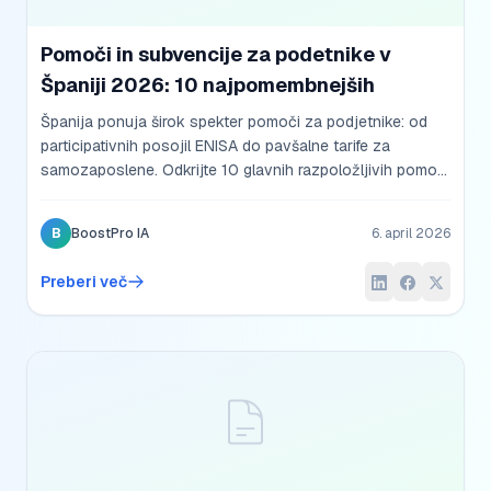
Pomoči in subvencije za podetnike v
Španiji 2026: 10 najpomembnejših
Španija ponuja širok spekter pomoči za podjetnike: od
participativnih posojil ENISA do pavšalne tarife za
samozaposlene. Odkrijte 10 glavnih razpoložljivih pomoči
v letu 2026 in kako jih zahtevati.
B
BoostPro IA
6. april 2026
Preberi več