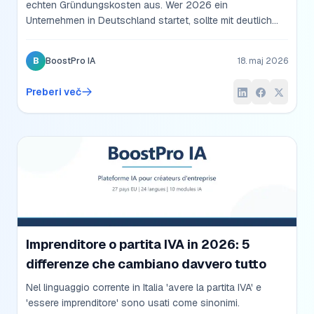
echten Gründungskosten aus. Wer 2026 ein
Unternehmen in Deutschland startet, sollte mit deutlich
mehr rechnen als »500 Euro für den Notar«. Eine ehrliche
Aufschlüsselung der Kosten — von der
B
BoostPro IA
18. maj 2026
Gewerbeanmeldung bis zum ersten
Steuerberatergespräch — mit konkreten Zahlen und
Preberi več
versteckten Posten.
Imprenditore o partita IVA in 2026: 5
differenze che cambiano davvero tutto
Nel linguaggio corrente in Italia 'avere la partita IVA' e
'essere imprenditore' sono usati come sinonimi.