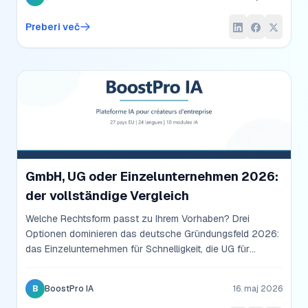
fatturato e i costi nascosti che il commercialista non
sempre dice.
Preberi več
GmbH, UG oder Einzelunternehmen 2026:
der vollständige Vergleich
Welche Rechtsform passt zu Ihrem Vorhaben? Drei
Optionen dominieren das deutsche Gründungsfeld 2026:
das Einzelunternehmen für Schnelligkeit, die UG für
minimales Stammkapital, die GmbH für volle
Haftungsbeschränkung. Ein nüchterner Vergleich mit
B
BoostPro IA
16. maj 2026
Steuersätzen, Gründungskosten und Praxisfällen.