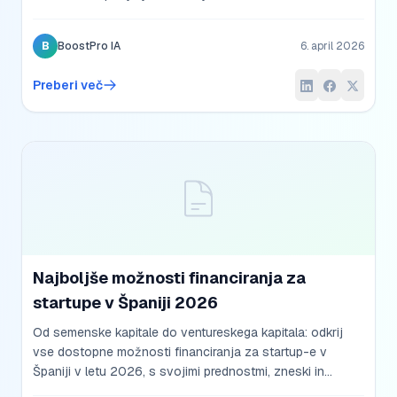
korak za korakom.
B
BoostPro IA
6. april 2026
Preberi več
Najboljše možnosti financiranja za
startupe v Španiji 2026
Od semenske kapitale do ventureskega kapitala: odkrij
vse dostopne možnosti financiranja za startup-e v
Španiji v letu 2026, s svojimi prednostmi, zneski in
zahtevami.