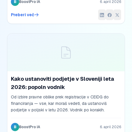
B
BoostPro IA
6. april 2026
Preberi več
Kako ustanoviti podjetje v Sloveniji leta
2026: popoln vodnik
Od izbire pravne oblike prek registracije v CEIDG do
financiranja — vse, kar moraš vedeti, da ustanoviš
podjetje v poljski v letu 2026. Vodnik po korakih.
B
BoostPro IA
6. april 2026