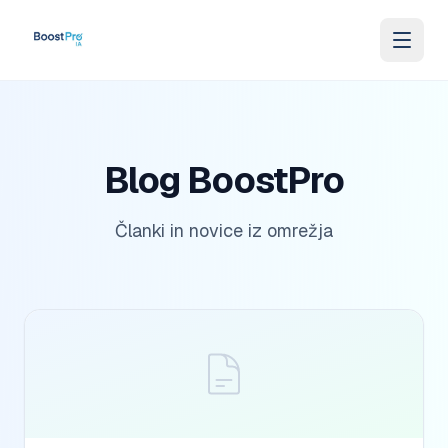
Skip to content
Blog BoostPro
Članki in novice iz omrežja