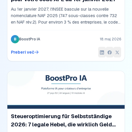
Au 1er janvier 2027, l'INSEE bascule sur la nouvelle
nomenclature NAF 2025 (747 sous-classes contre 732
en NAF rév.2). Pour environ 3 % des entreprises, le code
APE change réellement, avec des effets indirects à
anticiper sur la convention collective applicable, les taux
B
BoostPro IA
18. maj 2026
de cotisations sociales et l'éligibilité à certaines aides.
Guide complet : à quoi sert un code APE, ce qui évolue
Preberi več
avec la NAF 2025, comment vérifier votre futur code, et
accès à la liste exhaustive des correspondances
officielles INSEE.
Steueroptimierung für Selbstständige
2026: 7 legale Hebel, die wirklich Geld