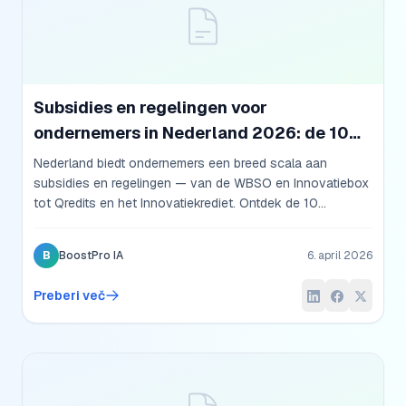
Subsidies en regelingen voor
ondernemers in Nederland 2026: de 10
belangrijkste
Nederland biedt ondernemers een breed scala aan
subsidies en regelingen — van de WBSO en Innovatiebox
tot Qredits en het Innovatiekrediet. Ontdek de 10
belangrijkste programma's in 2026.
B
BoostPro IA
6. april 2026
Preberi več