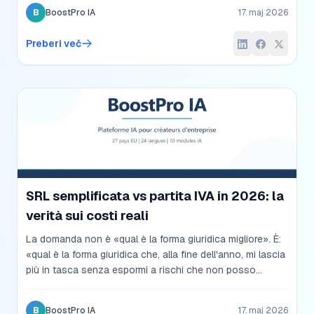
para un único socio. Comparación honesta con cifras
B
BoostPro IA
17. maj 2026
2026 y los matices que los gestores no siempre
cuentan.
Preberi več
SRL semplificata vs partita IVA in 2026: la
verità sui costi reali
La domanda non è «qual è la forma giuridica migliore». È:
«qual è la forma giuridica che, alla fine dell'anno, mi lascia
più in tasca senza espormi a rischi che non posso
permettermi?». Confronto onesto tra ditta individuale,
SRLS e SRL in 2026, con simulazioni a tre livelli di
B
BoostPro IA
17. maj 2026