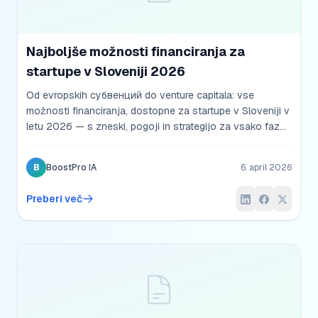
Najboljše možnosti financiranja za
startupe v Sloveniji 2026
Od evropskih субвенций do venture capitala: vse
možnosti financiranja, dostopne za startupe v Sloveniji v
letu 2026 — s zneski, pogoji in strategijo za vsako fazo
razvoja.
B
BoostPro IA
6. april 2026
Preberi več