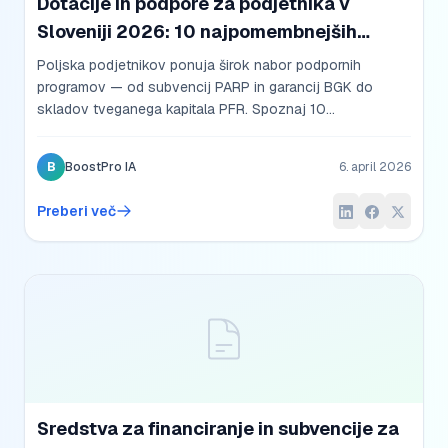
Dotacije in podpore za podjetnika v
Sloveniji 2026: 10 najpomembnejših
programov
Poljska podjetnikov ponuja širok nabor podpornih
programov — od subvencij PARP in garancij BGK do
skladov tveganega kapitala PFR. Spoznaj 10
najpomembnejših programov, dostopnih v letu 2026.
B
BoostPro IA
6. april 2026
Preberi več
Sredstva za financiranje in subvencije za