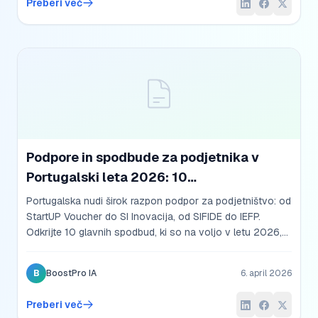
Preberi več
Podpore in spodbude za podjetnika v
Portugalski leta 2026: 10
najpomembnejših
Portugalska nudi širok razpon podpor za podjetništvo: od
StartUP Voucher do SI Inovacija, od SIFIDE do IEFP.
Odkrijte 10 glavnih spodbud, ki so na voljo v letu 2026,
in kako se prijaviti.
B
BoostPro IA
6. april 2026
Preberi več