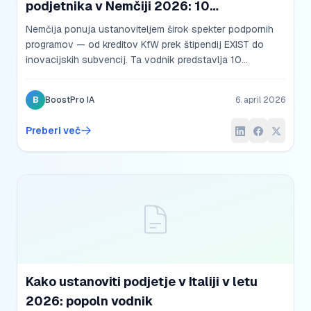
podjetnika v Nemčiji 2026: 10
najpomembnejših programov
Nemčija ponuja ustanoviteljem širok spekter podpornih
programov — od kreditov KfW prek štipendij EXIST do
inovacijskih subvencij. Ta vodnik predstavlja 10
najpomembnejših možnosti financiranja leta 2026 in
pojasnjuje, kako jih lahko zaprosite.
B
BoostPro IA
6. april 2026
Preberi več
Kako ustanoviti podjetje v Italiji v letu
2026: popoln vodnik