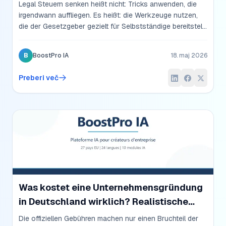
sparen
Legal Steuern senken heißt nicht: Tricks anwenden, die
irgendwann auffliegen. Es heißt: die Werkzeuge nutzen,
die der Gesetzgeber gezielt für Selbstständige bereitstellt.
Sieben Hebel 2026, mit konkreten Ersparnissen und den
Voraussetzungen, die jeder kennen sollte — bevor das
B
BoostPro IA
18. maj 2026
Steuerjahr zu Ende geht.
Preberi več
Was kostet eine Unternehmensgründung
in Deutschland wirklich? Realistische
Zahlen 2026
Die offiziellen Gebühren machen nur einen Bruchteil der