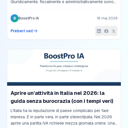
Giuridicamente, fiscalmente e amministrativamente sono
due mondi diversi. Comprendere queste cinque differenze
prima di scegliere è la chiave per non ritrovarsi tra due
B
BoostPro IA
18. maj 2026
anni a chiedersi perché si paga troppo, si rischia troppo o
si lavora in un regime non adatto al proprio modello di
Preberi več
business.
Aprire un'attività in Italia nel 2026: la
guida senza burocrazia (con i tempi veri)
L'Italia ha la reputazione di paese complicato per fare
impresa. È in parte vera, in parte stereotipata. Nel 2026
aprire una partita IVA richiede mezza giornata online. Una