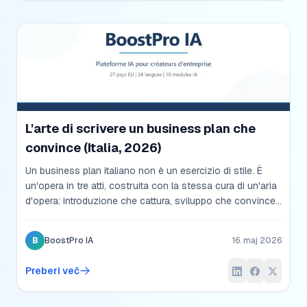
L'arte di scrivere un business plan che
convince (Italia, 2026)
Un business plan italiano non è un esercizio di stile. È
un'opera in tre atti, costruita con la stessa cura di un'aria
d'opera: introduzione che cattura, sviluppo che convince,
finale che lascia il segno. Le strutture, gli errori da evitare,
le fonti che gli istituti italiani vogliono leggere nel 2026.
B
BoostPro IA
16. maj 2026
Preberi več