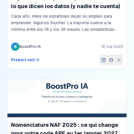
lo que dicen los datos (y nadie te cuenta)
Cada año, miles de españoles dejan su empleo para
emprender. Algunos triunfan. La mayoría vuelve a la
nómina entre los 18 y los 36 meses. Las estadísticas
oficiales del INE, el SEPE y el Banco de España dibujan
un retrato matizado del transitario salariado-emprendedor
B
BoostPro IA
18. maj 2026
en España. Datos verdaderos, plazos reales, condiciones
que separan a quienes lo consiguen de quienes vuelven
Preberi več
al punto de partida.
Nomenclature NAF 2025 : ce qui change
pour votre code APE au 1er janvier 2027