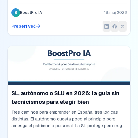
SRL semplificata sette giorni. Una SRL ordinaria due
settimane. Questa guida spiega passo per passo cosa
B
BoostPro IA
18. maj 2026
succede davvero, con i tempi reali, i costi onesti, e le
scorciatoie legittime — senza nascondersi dietro
Preberi več
tecnicismi.
SL, autónomo o SLU en 2026: la guía sin
tecnicismos para elegir bien
Tres caminos para emprender en España, tres lógicas
distintas. El autónomo cuesta poco al principio pero
arriesga el patrimonio personal. La SL protege pero exige
3 000 € y un notario. La SLU combina lo mejor de ambas