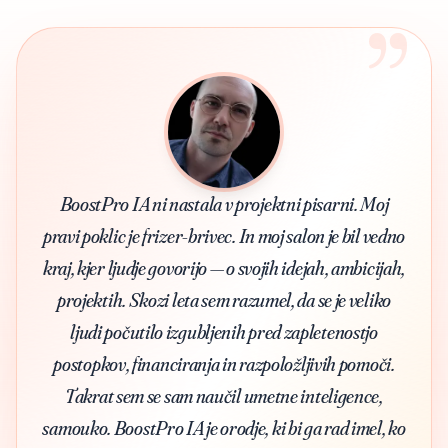
”
BoostPro IA ni nastala v projektni pisarni. Moj
pravi poklic je frizer-brivec. In moj salon je bil vedno
kraj, kjer ljudje govorijo — o svojih idejah, ambicijah,
projektih. Skozi leta sem razumel, da se je veliko
ljudi počutilo izgubljenih pred zapletenostjo
postopkov, financiranja in razpoložljivih pomoči.
Takrat sem se sam naučil umetne inteligence,
samouko. BoostPro IA je orodje, ki bi ga rad imel, ko