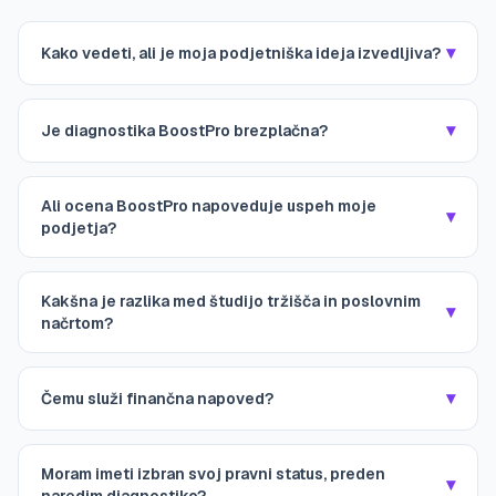
▾
Kako vedeti, ali je moja podjetniška ideja izvedljiva?
▾
Je diagnostika BoostPro brezplačna?
Ali ocena BoostPro napoveduje uspeh moje
▾
podjetja?
Kakšna je razlika med študijo tržišča in poslovnim
▾
načrtom?
▾
Čemu služi finančna napoved?
Moram imeti izbran svoj pravni status, preden
▾