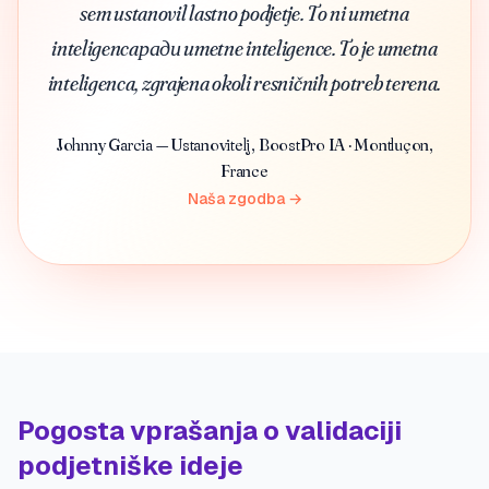
sem ustanovil lastno podjetje. To ni umetna
inteligencaради umetne inteligence. To je umetna
inteligenca, zgrajena okoli resničnih potreb terena.
Johnny Garcia — Ustanovitelj, BoostPro IA · Montluçon,
France
Naša zgodba →
Pogosta vprašanja o validaciji
podjetniške ideje