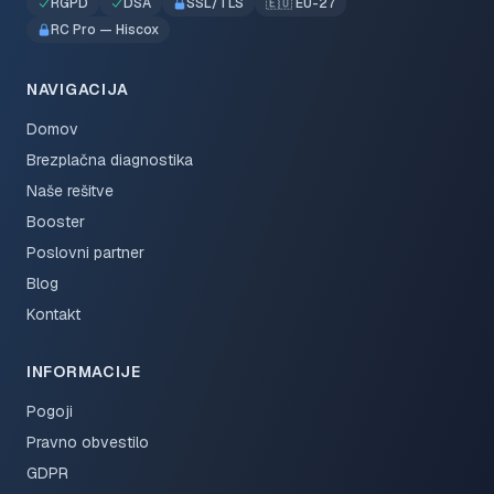
RGPD
DSA
SSL/TLS
🇪🇺 EU-27
RC Pro — Hiscox
NAVIGACIJA
Domov
Brezplačna diagnostika
Naše rešitve
Booster
Poslovni partner
Blog
Kontakt
INFORMACIJE
Pogoji
Pravno obvestilo
GDPR