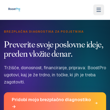
Skip to content
BREZPLAČNA DIAGNOSTIKA ZA PODJETNIKA
Preverite svoje poslovne ideje,
preden vložite denar.
Tržišče, donosnost, financiranje, priprava: BoostPro
ugotovi, kaj je že trdno, in točke, ki jih je treba
zagotoviti.
Pridobi mojo brezplačno diagnostiko
→