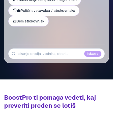
Pridobi mojo brezplačno diagnostiko
🧑‍💼
Poišči svetovalca / strokovnjaka
🪪
Sem strokovnjak
Iskanje
BoostPro ti pomaga vedeti, kaj
preveriti preden se lotiš