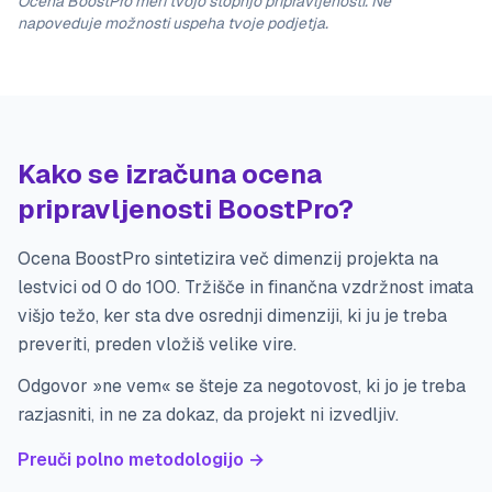
Ocena BoostPro meri tvojo stopnjo pripravljenosti. Ne
napoveduje možnosti uspeha tvoje podjetja.
Kako se izračuna ocena
pripravljenosti BoostPro?
Ocena BoostPro sintetizira več dimenzij projekta na
lestvici od 0 do 100. Tržišče in finančna vzdržnost imata
višjo težo, ker sta dve osrednji dimenziji, ki ju je treba
preveriti, preden vložiš velike vire.
Odgovor »ne vem« se šteje za negotovost, ki jo je treba
razjasniti, in ne za dokaz, da projekt ni izvedljiv.
Preuči polno metodologijo →