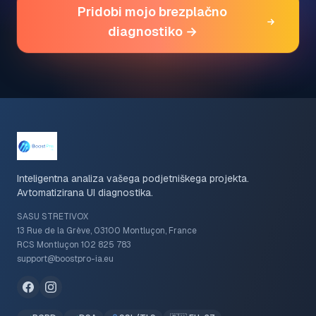
Pridobi mojo brezplačno
diagnostiko →
Inteligentna analiza vašega podjetniškega projekta.
Avtomatizirana UI diagnostika.
SASU STRETIVOX
13 Rue de la Grève, 03100 Montluçon, France
RCS Montluçon 102 825 783
support@boostpro-ia.eu