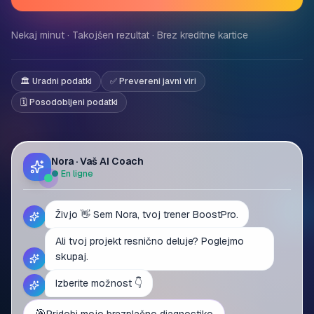
Nekaj minut · Takojšen rezultat · Brez kreditne kartice
🏛️ Uradni podatki
✅ Prevereni javni viri
🗓️ Posodobljeni podatki
Nora · Vaš AI Coach
● En ligne
Živjo 👋 Sem Nora, tvoj trener BoostPro.
Ali tvoj projekt resnično deluje? Poglejmo
skupaj.
Izberite možnost 👇
🎯