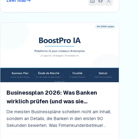
Leer más
Businessplan 2026: Was Banken
wirklich prüfen (und was sie
ignorieren)
Die meisten Businesspläne scheitern nicht am Inhalt,
sondern an Details, die Banken in den ersten 90
Sekunden bewerten. Was Firmenkundenbetreuer
2026 wirklich lesen, was sie überfliegen, und wie