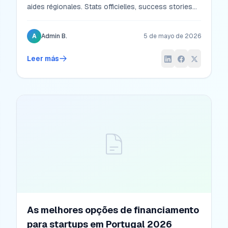
aides régionales. Stats officielles, success stories
(Lazorthes, Constanza, Cadé, Lacombe, Laigneau,
Varza), montages par métier (fleuriste, onglerie,
A
Admin B.
5 de mayo de 2026
biscuiterie, BTP) et plan d'action en 5 étapes.
Leer más
As melhores opções de financiamento
para startups em Portugal 2026