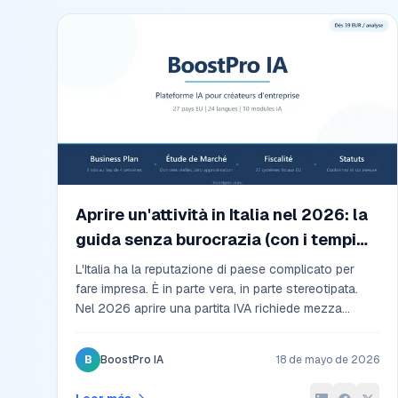
Aprire un'attività in Italia nel 2026: la
guida senza burocrazia (con i tempi
veri)
L'Italia ha la reputazione di paese complicato per
fare impresa. È in parte vera, in parte stereotipata.
Nel 2026 aprire una partita IVA richiede mezza
giornata online. Una SRL semplificata sette giorni.
Una SRL ordinaria due settimane. Questa guida
B
BoostPro IA
18 de mayo de 2026
spiega passo per passo cosa succede davvero,
con i tempi reali, i costi onesti, e le scorciatoie