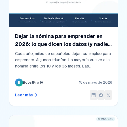
Dejar la nómina para emprender en
2026: lo que dicen los datos (y nadie
te cuenta)
Cada año, miles de españoles dejan su empleo para
emprender. Algunos triunfan. La mayoría vuelve a la
nómina entre los 18 y los 36 meses. Las
estadísticas oficiales del INE, el SEPE y el Banco de
España dibujan un retrato matizado del transitario
B
BoostPro IA
18 de mayo de 2026
salariado-emprendedor en España. Datos
verdaderos, plazos reales, condiciones que separan
Leer más
a quienes lo consiguen de quienes vuelven al punto
de partida.