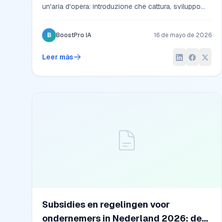
un'aria d'opera: introduzione che cattura, sviluppo
che convince, finale che lascia il segno. Le strutture,
gli errori da evitare, le fonti che gli istituti italiani
B
BoostPro IA
16 de mayo de 2026
vogliono leggere nel 2026.
Leer más
Subsidies en regelingen voor
ondernemers in Nederland 2026: de