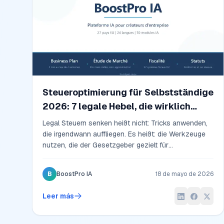
Steueroptimierung für Selbstständige
2026: 7 legale Hebel, die wirklich
Geld sparen
Legal Steuern senken heißt nicht: Tricks anwenden,
die irgendwann auffliegen. Es heißt: die Werkzeuge
nutzen, die der Gesetzgeber gezielt für
Selbstständige bereitstellt. Sieben Hebel 2026, mit
konkreten Ersparnissen und den Voraussetzungen,
B
BoostPro IA
18 de mayo de 2026
die jeder kennen sollte — bevor das Steuerjahr zu
Ende geht.
Leer más