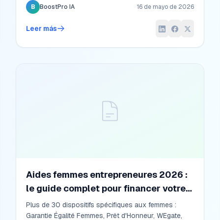
para quien quiere empezar mañana, no dentro de
B
BoostPro IA
16 de mayo de 2026
seis meses.
Leer más
Aides femmes entrepreneures 2026 :
le guide complet pour financer votre
projet
Plus de 30 dispositifs spécifiques aux femmes :
Garantie Égalité Femmes, Prêt d'Honneur, WEgate,