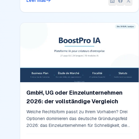
Leer más
legittime — senza nascondersi dietro tecnicismi.
GmbH, UG oder Einzelunternehmen
2026: der vollständige Vergleich
Welche Rechtsform passt zu Ihrem Vorhaben? Drei
Optionen dominieren das deutsche Gründungsfeld
2026: das Einzelunternehmen für Schnelligkeit, die
UG für minimales Stammkapital, die GmbH für volle