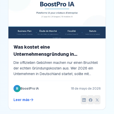
Was kostet eine
Unternehmensgründung in
Deutschland wirklich? Realistische
Die offiziellen Gebühren machen nur einen Bruchteil
Zahlen 2026
der echten Gründungskosten aus. Wer 2026 ein
Unternehmen in Deutschland startet, sollte mit
deutlich mehr rechnen als »500 Euro für den Notar«.
Eine ehrliche Aufschlüsselung der Kosten — von der
B
BoostPro IA
18 de mayo de 2026
Gewerbeanmeldung bis zum ersten
Steuerberatergespräch — mit konkreten Zahlen und
Leer más
versteckten Posten.