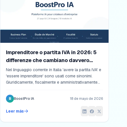
Imprenditore o partita IVA in 2026: 5
differenze che cambiano davvero
tutto
Nel linguaggio corrente in Italia 'avere la partita IVA' e
'essere imprenditore' sono usati come sinonimi.
Giuridicamente, fiscalmente e amministrativamente
sono due mondi diversi. Comprendere queste cinque
differenze prima di scegliere è la chiave per non
B
BoostPro IA
18 de mayo de 2026
ritrovarsi tra due anni a chiedersi perché si paga
troppo, si rischia troppo o si lavora in un regime non
Leer más
adatto al proprio modello di business.