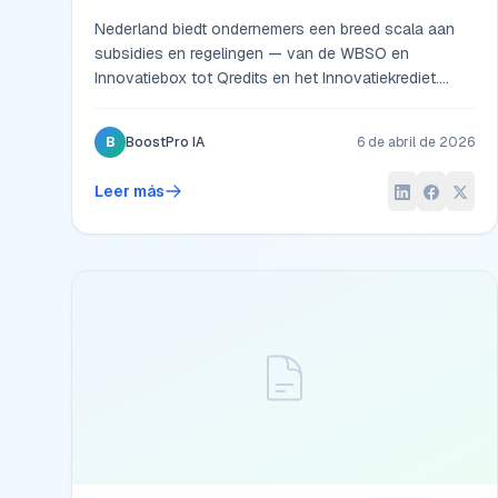
10 belangrijkste
Nederland biedt ondernemers een breed scala aan
subsidies en regelingen — van de WBSO en
Innovatiebox tot Qredits en het Innovatiekrediet.
Ontdek de 10 belangrijkste programma's in 2026.
B
BoostPro IA
6 de abril de 2026
Leer más