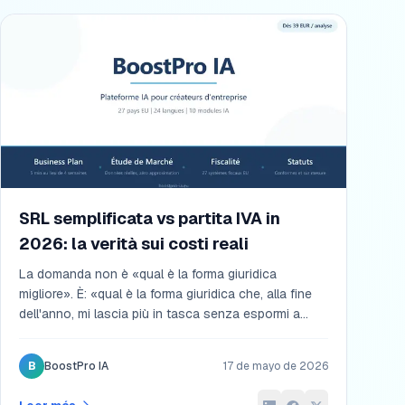
SRL semplificata vs partita IVA in
2026: la verità sui costi reali
La domanda non è «qual è la forma giuridica
migliore». È: «qual è la forma giuridica che, alla fine
dell'anno, mi lascia più in tasca senza espormi a
rischi che non posso permettermi?». Confronto
onesto tra ditta individuale, SRLS e SRL in 2026, con
B
BoostPro IA
17 de mayo de 2026
simulazioni a tre livelli di fatturato e i costi nascosti
che il commercialista non sempre dice.