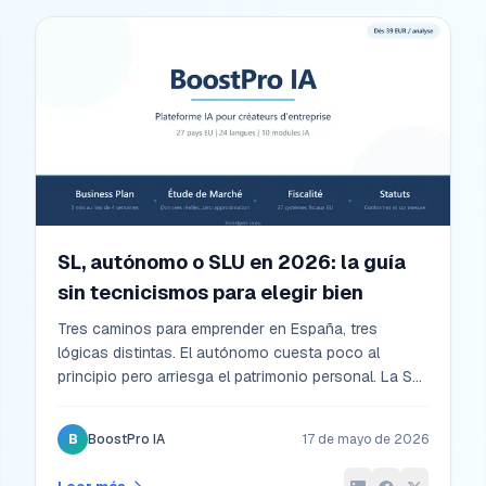
SL, autónomo o SLU en 2026: la guía
sin tecnicismos para elegir bien
Tres caminos para emprender en España, tres
lógicas distintas. El autónomo cuesta poco al
principio pero arriesga el patrimonio personal. La SL
protege pero exige 3 000 € y un notario. La SLU
combina lo mejor de ambas para un único socio.
B
BoostPro IA
17 de mayo de 2026
Comparación honesta con cifras 2026 y los
matices que los gestores no siempre cuentan.