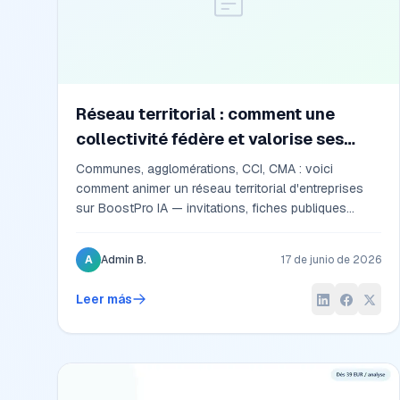
Réseau territorial : comment une
collectivité fédère et valorise ses
entreprises locales
Communes, agglomérations, CCI, CMA : voici
comment animer un réseau territorial d'entreprises
sur BoostPro IA — invitations, fiches publiques
gratuites, annuaire local et attractivité des nouveaux
entrepreneurs.
A
Admin B.
17 de junio de 2026
Leer más