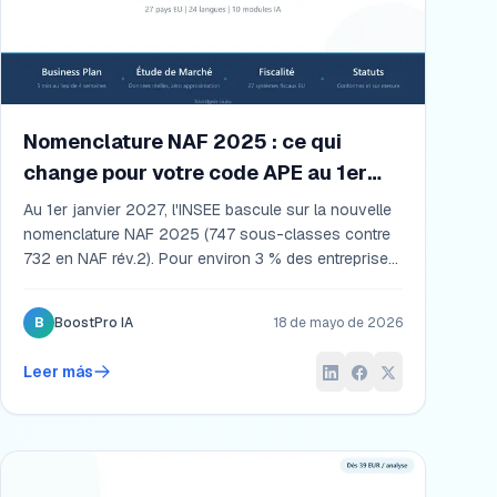
Nomenclature NAF 2025 : ce qui
change pour votre code APE au 1er
janvier 2027
Au 1er janvier 2027, l'INSEE bascule sur la nouvelle
nomenclature NAF 2025 (747 sous-classes contre
732 en NAF rév.2). Pour environ 3 % des entreprises,
le code APE change réellement, avec des effets
indirects à anticiper sur la convention collective
B
BoostPro IA
18 de mayo de 2026
applicable, les taux de cotisations sociales et
l'éligibilité à certaines aides. Guide complet : à quoi
Leer más
sert un code APE, ce qui évolue avec la NAF 2025,
comment vérifier votre futur code, et accès à la liste
exhaustive des correspondances officielles INSEE.