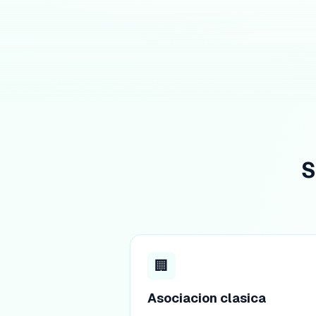
S
🏢
Asociacion clasica