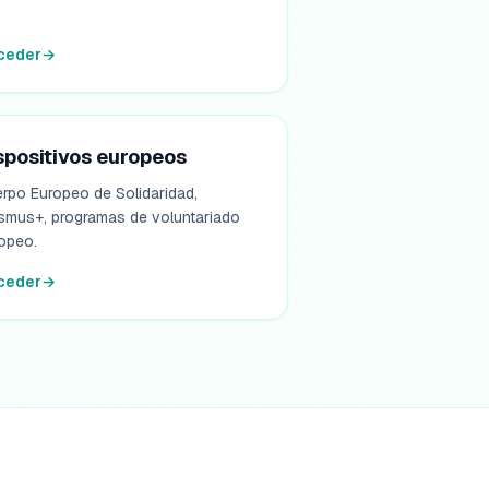
ceder
→
spositivos europeos
rpo Europeo de Solidaridad,
smus+, programas de voluntariado
opeo.
ceder
→