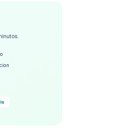
inutos.
do
cion
is