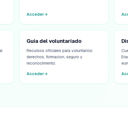
Acceder
→
Ac
Guia del voluntariado
Di
al
Recursos oficiales para voluntarios:
Cue
derechos, formacion, seguro y
Era
reconocimiento.
eur
Acceder
→
Ac