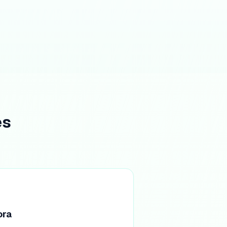
es
ora