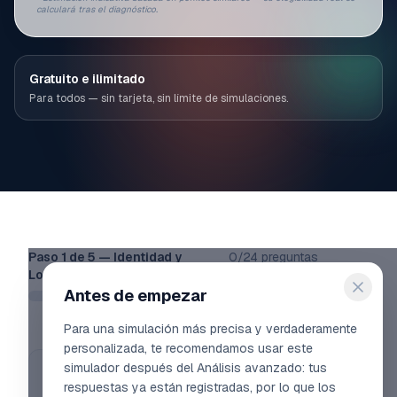
calculará tras el diagnóstico.
Gratuito e ilimitado
Para todos — sin tarjeta, sin límite de simulaciones.
Paso
1
de
5
—
Identidad y
0
/
24
preguntas
Localizacion
respondidas
Antes de empezar
Para una simulación más precisa y verdaderamente
personalizada, te recomendamos usar este
simulador después del Análisis avanzado: tus
Already have a company? (optional)
respuestas ya están registradas, por lo que los
Enter your SIREN to pre-fill. Otherwise just continue — the