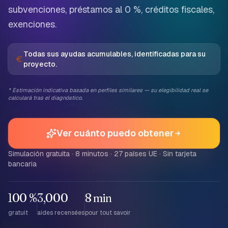
subvenciones, préstamos al 0 %, créditos fiscales,
exenciones.
Todas sus ayudas acumulables, identificadas para su
proyecto.
*
Estimación indicativa basada en perfiles similares — su elegibilidad real se
calculará tras el diagnóstico.
Ver cuánto puedo obtener
Simulación gratuita · 8 minutos · 27 países UE · Sin tarjeta
bancaria
100 %
3,000
8
min
gratuit
aides recensées
pour tout savoir