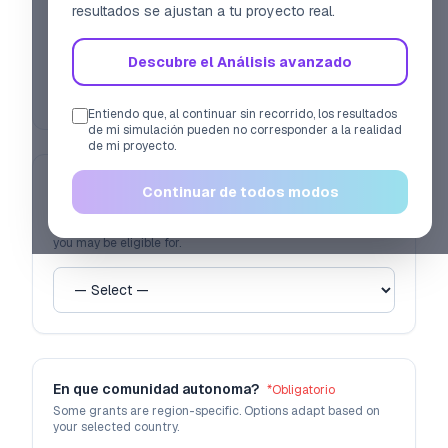
resultados se ajustan a tu proyecto real.
simulator is built for projects still being planned.
Descubre el Análisis avanzado
Pre-fill
Entiendo que, al continuar sin recorrido, los resultados
de mi simulación pueden no corresponder a la realidad
de mi proyecto.
En que pais de la UE reside (o desea
Continuar de todos modos
establecerse)?
*
Obligatorio
The country determines the national and regional grants
you may be eligible for.
En que comunidad autonoma?
*
Obligatorio
Some grants are region-specific. Options adapt based on
your selected country.