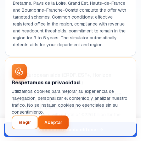
Bretagne, Pays de la Loire, Grand Est, Hauts-de-France
and Bourgogne-Franche-Comté complete the offer with
targeted schemes. Common conditions: effective
registered office in the region, compliance with revenue
and headcount thresholds, commitment to remain in the
region for 3 to 5 years. The simulator automatically
detects aids for your department and region.
4. European aids (ERDF, ESF+, Horizon
Respetamos su privacidad
Europe, COSME, InvestEU)
Utilizamos cookies para mejorar su experiencia de
At the European level, five major envelopes structure
navegación, personalizar el contenido y analizar nuestro
public financing for 2021-2027. ERDF (European
tráfico. No se instalan cookies no esenciales sin su
Regional Development Fund) finances territorial
consentimiento.
cohesion projects with a total of €226 billion for the
period. ESF+ (European Social Fund Plus) co-finances
Elegir
Aceptar
professional integration, training and social inclusion
Ver cuánto puedo obtener
→
with €99 billion. Horizon Europe finances research and