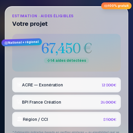
100% gratuit
ESTIMATION · AIDES ÉLIGIBLES
Votre projet
67,450
€
National + régional
14 aides détectées
🎯
ACRE — Exonération
12 800 €
🚀
BPI France Création
24 000 €
🏛️
Région / CCI
8 500 €
*
Estimación indicativa basada en perfiles similares — su elegibilidad real se