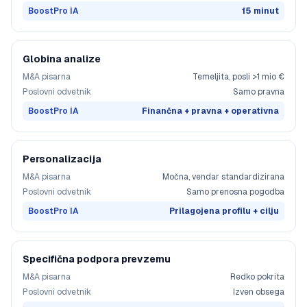
BoostPro IA
15 minut
Globina analize
M&A pisarna
Temeljita, posli >1 mio €
Poslovni odvetnik
Samo pravna
BoostPro IA
Finančna + pravna + operativna
Personalizacija
M&A pisarna
Močna, vendar standardizirana
Poslovni odvetnik
Samo prenosna pogodba
BoostPro IA
Prilagojena profilu + cilju
Specifična podpora prevzemu
M&A pisarna
Redko pokrita
Poslovni odvetnik
Izven obsega