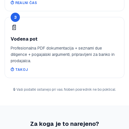
⏱️
REALNI ČAS
3
📄
Vodena pot
Profesionalna PDF dokumentacija + seznami due
diligence + pogajalski argumenti, pripravljeni za banko in
prodajalca.
⏱️
TAKOJ
🔒
Vaši podatki ostanejo pri vas. Noben posrednik ne bo poklical.
Za koga je to narejeno?