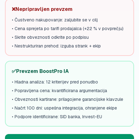
❌
Nepripravljen prevzem
•
Čustveno nakupovanje: zaljubite se v cilj
•
Cena sprejeta po tarifi prodajalca (+22 % v povprečju)
•
Skrite obveznosti odkrite po podpisu
•
Nestrukturiran prehod: izguba strank + ekip
✅
Prevzem BoostPro IA
•
Hladna analiza: 12 kriterijev pred ponudbo
•
Popravljena cena: kvantificirana argumentacija
•
Obveznosti kartirane: prilagojene garancijske klavzule
•
Načrt 100 dni: uspešna integracija, ohranjene ekipe
•
Podpore identificirane: SID banka, Invest-EU