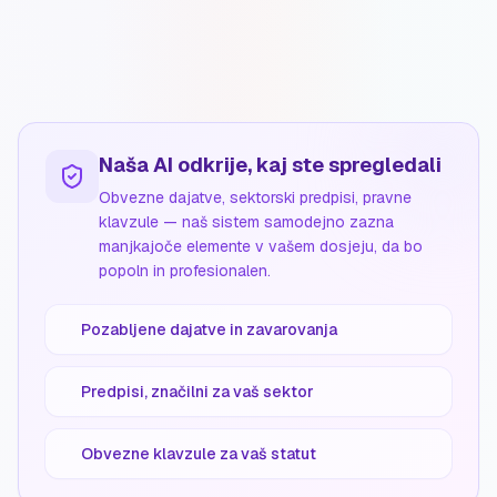
Naša AI odkrije, kaj ste spregledali
Obvezne dajatve, sektorski predpisi, pravne
klavzule — naš sistem samodejno zazna
manjkajoče elemente v vašem dosjeju, da bo
popoln in profesionalen.
Pozabljene dajatve in zavarovanja
Predpisi, značilni za vaš sektor
Obvezne klavzule za vaš statut