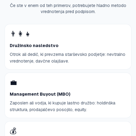
Če ste v enem od teh primerov, potrebujete hladno metodo
vrednotenja pred podpisom.
👨‍👩‍👧
Družinsko nasledstvo
Otrok ali dedič, ki prevzema starševsko podjetje: nevtralno
vrednotenje, davčne olajšave.
💼
Management Buyout (MBO)
Zaposlen ali vodja, ki kupuje lastno družbo: holdinška
struktura, prodajalčevo posojilo, equity.
💰