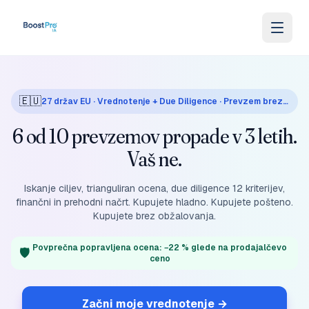
Skip to content
🇪🇺
27 držav EU · Vrednotenje + Due Diligence · Prevzem brez obžalovanja
6 od 10 prevzemov propade v 3 letih.
Vaš ne.
Iskanje ciljev, trianguliran ocena, due diligence 12 kriterijev,
finančni in prehodni načrt. Kupujete hladno. Kupujete pošteno.
Kupujete brez obžalovanja.
Povprečna popravljena ocena: −22 % glede na prodajalčevo
🛡️
ceno
Začni moje vrednotenje
→