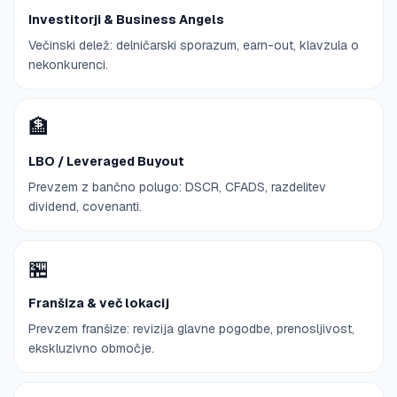
Investitorji & Business Angels
Večinski delež: delničarski sporazum, earn-out, klavzula o
nekonkurenci.
🏦
LBO / Leveraged Buyout
Prevzem z bančno polugo: DSCR, CFADS, razdelitev
dividend, covenanti.
🏪
Franšiza & več lokacij
Prevzem franšize: revizija glavne pogodbe, prenosljivost,
ekskluzivno območje.