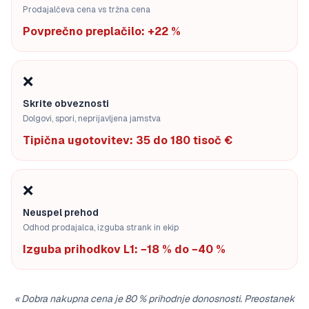
Prodajalčeva cena vs tržna cena
Povprečno preplačilo: +22 %
❌
Skrite obveznosti
Dolgovi, spori, neprijavljena jamstva
Tipična ugotovitev: 35 do 180 tisoč €
❌
Neuspel prehod
Odhod prodajalca, izguba strank in ekip
Izguba prihodkov L1: −18 % do −40 %
«
Dobra nakupna cena je 80 % prihodnje donosnosti. Preostanek