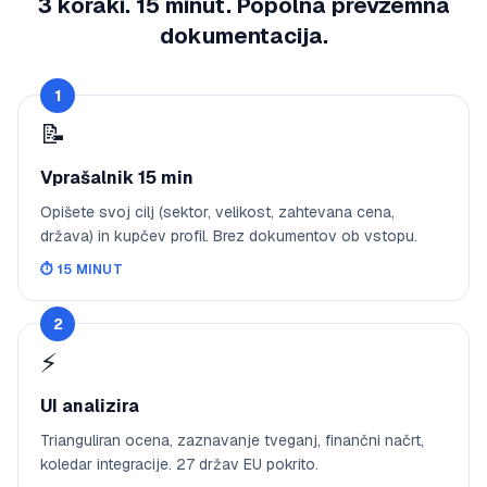
3 koraki. 15 minut. Popolna prevzemna
dokumentacija.
1
📝
Vprašalnik 15 min
Opišete svoj cilj (sektor, velikost, zahtevana cena,
država) in kupčev profil. Brez dokumentov ob vstopu.
⏱️
15 MINUT
2
⚡
UI analizira
Trianguliran ocena, zaznavanje tveganj, finančni načrt,
koledar integracije. 27 držav EU pokrito.