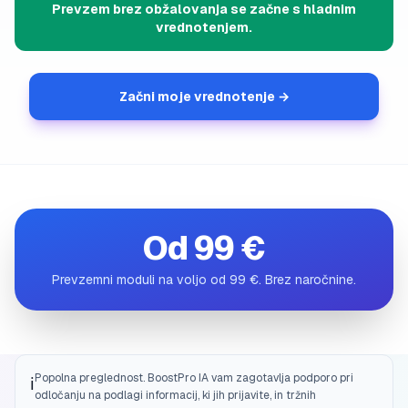
Prevzem brez obžalovanja se začne s hladnim
vrednotenjem.
Začni moje vrednotenje →
Od 99 €
Prevzemni moduli na voljo od 99 €. Brez naročnine.
Popolna preglednost. BoostPro IA vam zagotavlja podporo pri
ℹ️
odločanju na podlagi informacij, ki jih prijavite, in tržnih