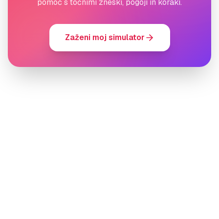
pomoč s točnimi zneski, pogoji in koraki.
Zaženi moj simulator