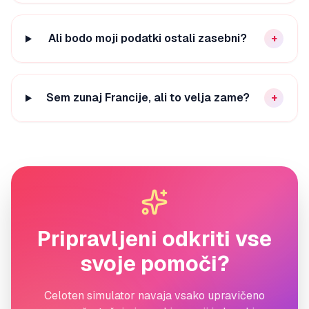
Ali bodo moji podatki ostali zasebni?
+
Sem zunaj Francije, ali to velja zame?
+
Pripravljeni odkriti vse
svoje pomoči?
Celoten simulator navaja vsako upravičeno