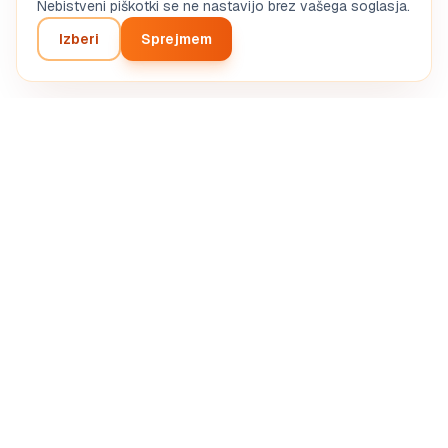
Nebistveni piškotki se ne nastavijo brez vašega soglasja.
Izberi
Sprejmem
Inteligentna analiza vašega podjetniškega projekta.
Avtomatizirana UI diagnostika.
SASU STRETIVOX
13 Rue de la Grève, 03100 Montluçon, France
RCS Montluçon 102 825 783
support@boostpro-ia.eu