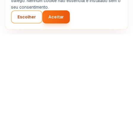
tráfego. Nenhum cookie não essencial é instalado sem o
seu consentimento.
Escolher
Aceitar
Análise inteligente do seu projeto empresarial. Diagnóstico
automatizado por inteligência artificial.
SASU STRETIVOX
13 Rue de la Grève, 03100 Montluçon, France
RCS Montluçon 102 825 783
support@boostpro-ia.eu