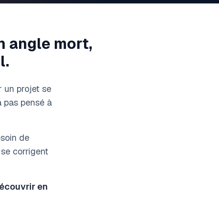
n angle mort,
l.
r un projet se
'a pas pensé à
esoin de
se corrigent
écouvrir en