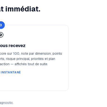
at immédiat.
3
🎯
ous recevez
core sur 100, note par dimension, points
rts, risque principal, priorités et plan
'action — affichés tout de suite.
️
INSTANTANÉ
agnostic.