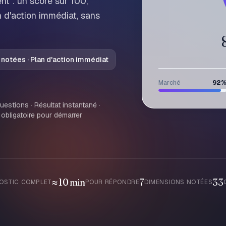
nt : un score sur 100,
n d'action immédiat, sans
 notées · Plan d'action immédiat
Marché
92
questions · Résultat instantané ·
obligatoire pour démarrer
≈ 10 min
7
33
OSTIC COMPLET
POUR RÉPONDRE
DIMENSIONS NOTÉES