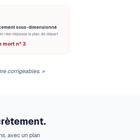
cement sous-dimensionné
in réel dépasse le plan de départ
 mort n° 3
re corrigeables.
»
crètement.
ns, avec un plan