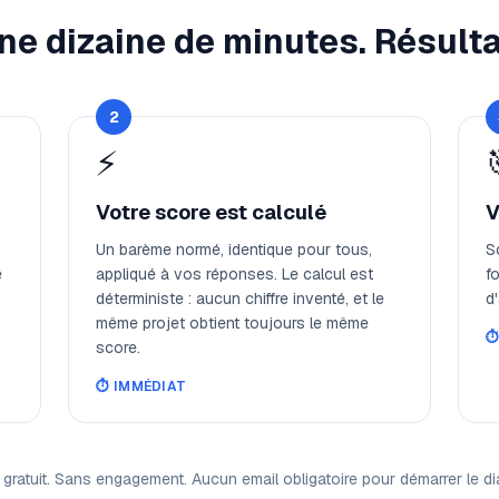
ne dizaine de minutes. Résult
2
⚡
Votre score est calculé
V
Un barème normé, identique pour tous,
S
e
appliqué à vos réponses. Le calcul est
fo
déterministe : aucun chiffre inventé, et le
d
même projet obtient toujours le même
⏱
score.
⏱️
IMMÉDIAT
gratuit. Sans engagement. Aucun email obligatoire pour démarrer le di