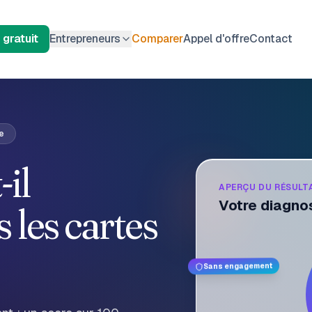
 gratuit
Entrepreneurs
Comparer
Appel d'offre
Contact
re
-il
APERÇU DU RÉSULT
Votre diagno
 les cartes
Sans engagement