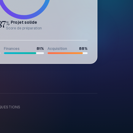
87
Projet solide
%
Score de préparation
%
Finances
81
%
Acquisition
88
%
QUESTIONS