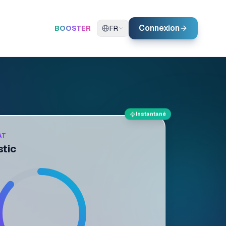
Connexion
BOOSTER
FR
Instantané
AT
stic