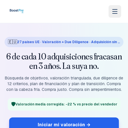
Saltar al contenido
🇪🇺
27 países UE · Valoración + Due Diligence · Adquisición sin arrepentimientos
6 de cada 10 adquisiciones fracasan
en 3 años. La suya no.
Búsqueda de objetivos, valoración triangulada, due diligence de
12 criterios, plan de financiación y plan de transición. Compra
con la cabeza fría. Compra justo. Compra sin arrepentimientos.
🛡️
Valoración media corregida: −22 % vs precio del vendedor
Iniciar mi valoración
→