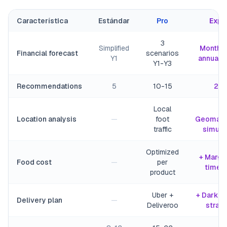
Característica
Estándar
Pro
Expe
3
Simplified
Monthly
Financial forecast
scenarios
Y1
annual 
Y1-Y3
Recommendations
5
10-15
20
Local
+
Location analysis
—
foot
Geomark
traffic
simula
Optimized
+ Margi
Food cost
—
per
time s
product
Uber +
+ Dark k
Delivery plan
—
Deliveroo
strat