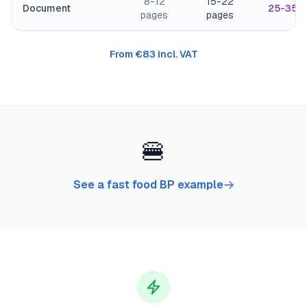
8-12
15-22
Document
25-35 p
pages
pages
From €83 incl. VAT
🍔
See a fast food BP example