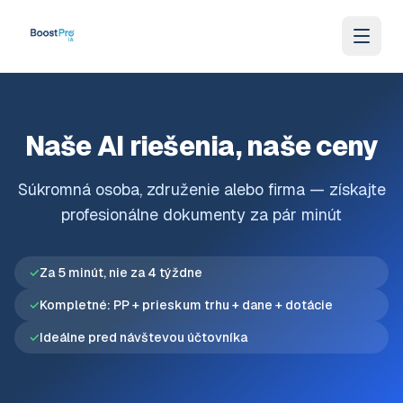
Skip to content
Naše AI riešenia, naše ceny
Súkromná osoba, združenie alebo firma — získajte
profesionálne dokumenty za pár minút
✓
Za 5 minút, nie za 4 týždne
✓
Kompletné: PP + prieskum trhu + dane + dotácie
✓
Ideálne pred návštevou účtovníka