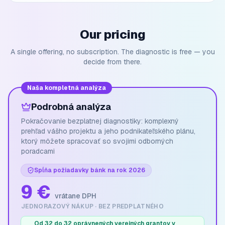
Our pricing
A single offering, no subscription. The diagnostic is free — you
decide from there.
Naša kompletná analýza
Podrobná analýza
Pokračovanie bezplatnej diagnostiky: komplexný
prehľad vášho projektu a jeho podnikateľského plánu,
ktorý môžete spracovať so svojimi odborných
poradcami
Spĺňa požiadavky bánk na rok 2026
9 €
vrátane DPH
JEDNORAZOVÝ NÁKUP · BEZ PREDPLATNÉHO
Od 32 do 32 oprávnených verejných grantov v