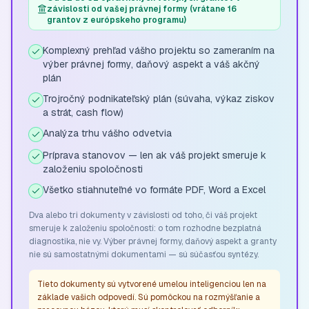
závislosti od vašej právnej formy (vrátane 16
grantov z európskeho programu)
Komplexný prehľad vášho projektu so zameraním na
výber právnej formy, daňový aspekt a váš akčný
plán
Trojročný podnikateľský plán (súvaha, výkaz ziskov
a strát, cash flow)
Analýza trhu vášho odvetvia
Príprava stanovov — len ak váš projekt smeruje k
založeniu spoločnosti
Všetko stiahnuteľné vo formáte PDF, Word a Excel
Dva alebo tri dokumenty v závislosti od toho, či váš projekt
smeruje k založeniu spoločnosti: o tom rozhodne bezplatná
diagnostika, nie vy. Výber právnej formy, daňový aspekt a granty
nie sú samostatnými dokumentami — sú súčasťou syntézy.
Tieto dokumenty sú vytvorené umelou inteligenciou len na
základe vašich odpovedí. Sú pomôckou na rozmýšľanie a