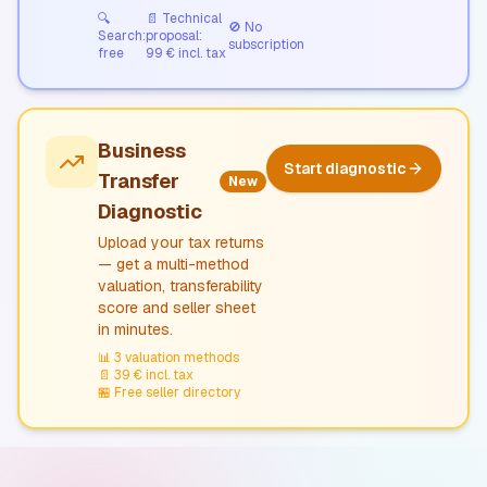
🔍
📄
Technical
🚫
No
Search:
proposal:
subscription
free
99 € incl. tax
Business
Start diagnostic
Transfer
New
Diagnostic
Upload your tax returns
— get a multi-method
valuation, transferability
score and seller sheet
in minutes.
📊
3 valuation methods
📄
39 € incl. tax
🏪
Free seller directory