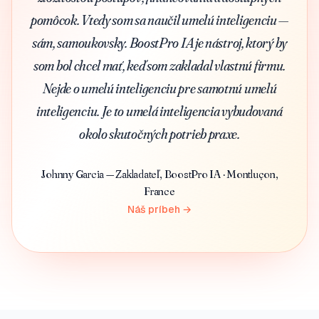
pomôcok. Vtedy som sa naučil umelú inteligenciu —
sám, samoukovsky. BoostPro IA je nástroj, ktorý by
som bol chcel mať, keď som zakladal vlastnú firmu.
Nejde o umelú inteligenciu pre samotnú umelú
inteligenciu. Je to umelá inteligencia vybudovaná
okolo skutočných potrieb praxe.
Johnny Garcia — Zakladateľ, BoostPro IA · Montluçon,
France
Náš príbeh →