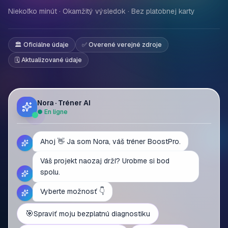
Niekoľko minút · Okamžitý výsledok · Bez platobnej karty
🏛️ Oficiálne údaje
✅ Overené verejné zdroje
🗓️ Aktualizované údaje
Nora · Tréner AI
● En ligne
Ahoj 👋 Ja som Nora, váš tréner BoostPro.
Váš projekt naozaj drží? Urobme si bod
spolu.
Vyberte možnosť 👇
🎯
Spraviť moju bezplatnú diagnostiku