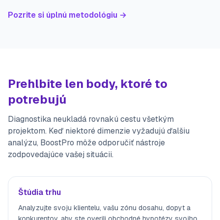
Pozrite si úplnú metodológiu →
Prehlbite len body, ktoré to
potrebujú
Diagnostika neukladá rovnakú cestu všetkým
projektom. Keď niektoré dimenzie vyžadujú ďalšiu
analýzu, BoostPro môže odporučiť nástroje
zodpovedajúce vašej situácii.
Štúdia trhu
Analyzujte svoju klientelu, vašu zónu dosahu, dopyt a
konkurentov, aby ste overili obchodné hypotézy svojho