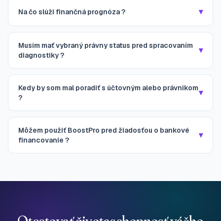
▾
Na čo slúži finančná prognóza ?
Musím mať vybraný právny status pred spracovaním
▾
diagnostiky ?
Kedy by som mal poradiť s účtovným alebo právnikom
▾
?
Môžem použiť BoostPro pred žiadosťou o bankové
▾
financovanie ?