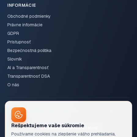
INFORMÁCIE
Obchodné podmienky
Právne informácie
GDPR
Prístupnosť
Bezpečnostná politika
Slovník
AI a Transparentnosť
Transparentnosť DSA
O nás
Ekologicky navrhnutý web · ~0,2g CO₂/návšteva · 100% digitálny,
bez papiera
Rešpektujeme vaše súkromie
▲
Featured on Product Hunt
Používame cookies na zlepšenie vášho prehliadania,