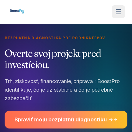
Skip to content
BEZPLATNÁ DIAGNOSTIKA PRE PODNIKATEĽOV
Overte svoj projekt pred
investíciou.
Trh, ziskovosť, financovanie, príprava : BoostPro
identifikuje, čo je už stabilné a čo je potrebné
zabezpečiť.
Spraviť moju bezplatnú diagnostiku →