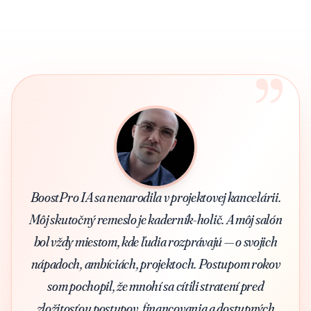
”
BoostPro IA sa nenarodila v projektovej kancelárii.
Môj skutočný remeslo je kaderník-holič. A môj salón
bol vždy miestom, kde ľudia rozprávajú — o svojich
nápadoch, ambíciách, projektoch. Postupom rokov
som pochopil, že mnohí sa cítili stratení pred
zložitosťou postupov, financovania a dostupných