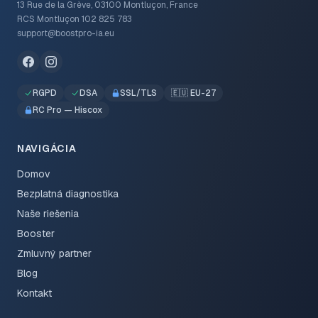
13 Rue de la Grève, 03100 Montluçon, France
RCS Montluçon 102 825 783
support@boostpro-ia.eu
RGPD
DSA
SSL/TLS
🇪🇺 EU-27
RC Pro — Hiscox
NAVIGÁCIA
Domov
Bezplatná diagnostika
Naše riešenia
Booster
Zmluvný partner
Blog
Kontakt