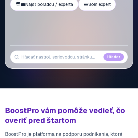
🧑‍💼
🪪
Nájsť poradcu / experta
Som expert
Hľadať
BoostPro vám pomôže vedieť, čo
overiť pred štartom
BoostPro je platforma na podporu podnikania, ktorá