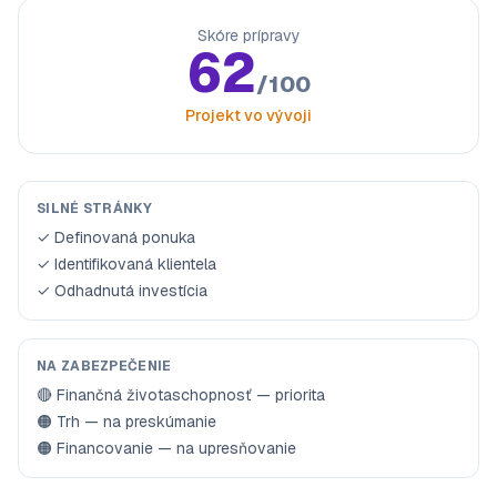
Skóre prípravy
62
/100
Projekt vo vývoji
SILNÉ STRÁNKY
✓ Definovaná ponuka
✓ Identifikovaná klientela
✓ Odhadnutá investícia
NA ZABEZPEČENIE
🔴 Finančná životaschopnosť — priorita
🟠 Trh — na preskúmanie
🟠 Financovanie — na upresňovanie