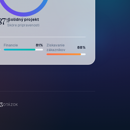
87
Solidný projekt
%
Skóre pripravenosti
%
Financie
81
%
Získavanie
88
%
zákazníkov
3
OTÁZOK