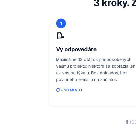
3 kroky. 
1
📝
Vy odpovedáte
Maximálne 33 otázok prispôsobených
vášmu projektu: niektoré sa zobrazia len
ak vás sa týkajú. Bez dokladov, bez
povinného e-mailu na začiatok.
⏱️
≈ 10 MINÚT
🔒
100