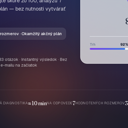
jte skóre zo 100, analýzu 7
lán — bez nutnosti vytvárať
 rozmerov · Okamžitý akčný plán
Trh
92
33 otázok · Instantný výsledok · Bez
e-mailu na začiatok
≈ 10 min
7
3
Á DIAGNOSTIKA
NA ODPOVEDE
HODNOTENÝCH ROZMEROV