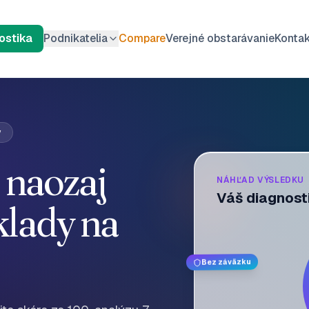
ostika
Podnikatelia
Compare
Verejné obstarávanie
Konta
y
 naozaj
NÁHĽAD VÝSLEDKU
Váš diagnost
klady na
Bez záväzku