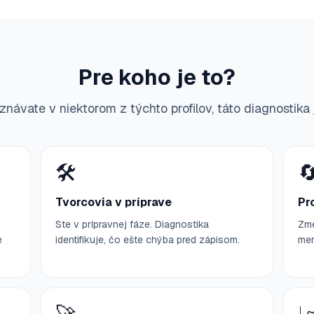
Pre koho je to?
návate v niektorom z týchto profilov, táto diagnostika 
🛠️

Tvorcovia v príprave
Pr
Ste v prípravnej fáze. Diagnostika
Zme
e
identifikuje, čo ešte chýba pred zápisom.
mer