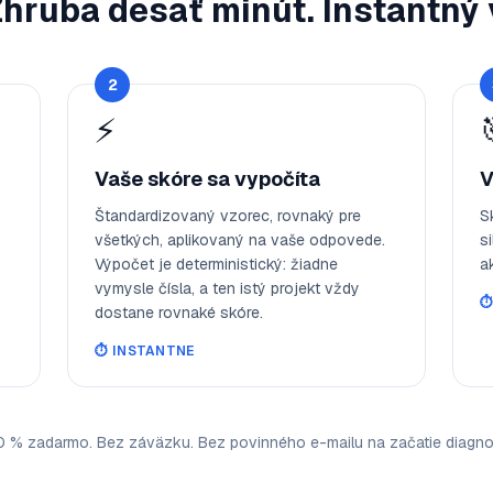
Zhruba desať minút. Instantný
2
⚡
Vaše skóre sa vypočíta
V
Štandardizovaný vzorec, rovnaký pre
S
všetkých, aplikovaný na vaše odpovede.
si
Výpočet je deterministický: žiadne
a
vymysle čísla, a ten istý projekt vždy
⏱
dostane rovnaké skóre.
⏱️
INSTANTNE
 % zadarmo. Bez záväzku. Bez povinného e-mailu na začatie diagnos