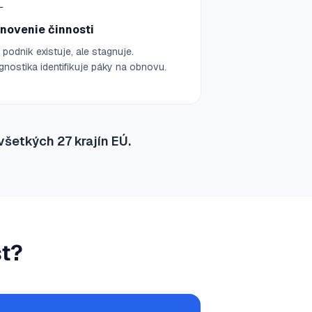

novenie činnosti
 podnik existuje, ale stagnuje.
gnostika identifikuje páky na obnovu.
všetkých 27 krajín EÚ.
st?