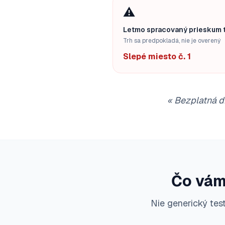
⚠️
Letmo spracovaný prieskum 
Trh sa predpokladá, nie je overený
Slepé miesto č. 1
«
Bezplatná di
Čo vám
Nie generický te