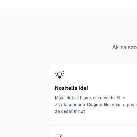
Ak sa spoz
💡
Nositelia ideí
Máte ideju v hlave, ale neviete, či je
životaschopná. Diagnostika vám to povi
za desať minút.