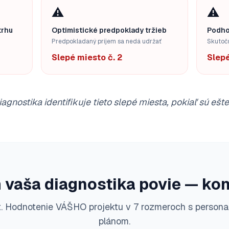
⚠️
⚠️
trhu
Optimistické predpoklady tržieb
Podho
Predpokladaný príjem sa nedá udržať
Skutoč
Slepé miesto č. 2
Slepé
agnostika identifikuje tieto slepé miesta, pokiaľ sú ešte
 vaša diagnostika povie — kon
st. Hodnotenie VÁŠHO projektu v 7 rozmeroch s person
plánom.