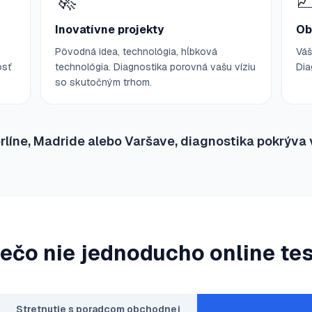
🚀

Inovatívne projekty
Ob
Pôvodná idea, technológia, hĺbková
Váš
osť
technológia. Diagnostika porovná vašu víziu
Dia
so skutočným trhom.
Berlíne, Madride alebo Varšave, diagnostika pokrýva 
ečo nie jednoducho online te
Stretnutie s poradcom obchodnej