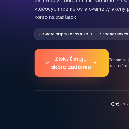
Zistite to za desať minút zadarmo. Získa
kľúčových rozmerov a okamžitý akčný p
konto na začiatok.
Skóre pripravenosti zo 100 · 7 hodnotených
Získať moje
Zadarmo · 
skóre zadarmo
povinného 
0 €
ÚPLN