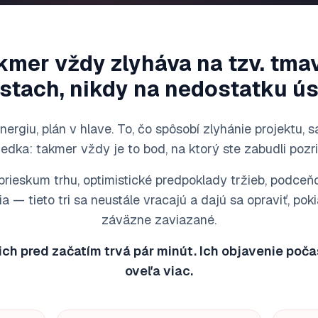
akmer vždy zlyháva na tzv. tm
stach, nikdy na nedostatku úsi
nergiu, plán v hlave. To, čo spôsobí zlyhánie projektu, s
iedka: takmer vždy je to bod, na ktorý ste zabudli pozri
prieskum trhu, optimistické predpoklady tržieb, podce
a — tieto tri sa neustále vracajú a dajú sa opraviť, pokia
záväzne zaviazané.
ch pred začatím trvá pár minút. Ich objavenie počas
oveľa viac.