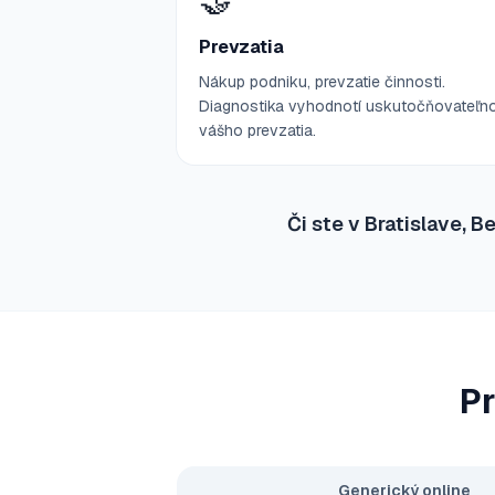
🤝
Prevzatia
Nákup podniku, prevzatie činnosti.
Diagnostika vyhodnotí uskutočňovateľn
vášho prevzatia.
Či ste v Bratislave, 
Pr
Generický online