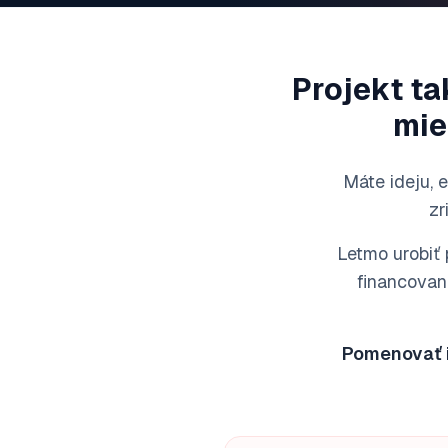
Projekt t
mie
Máte ideju, e
zr
Letmo urobiť 
financovani
Pomenovať i