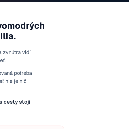
avomodrých
lia.
a zvnútra vidí
eť.
ňovaná potreba
ľ nie je nič
 cesty stojí