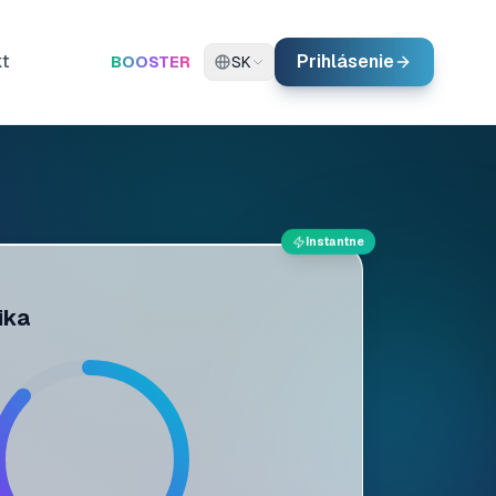
kt
Prihlásenie
BOOSTER
SK
Instantne
ika