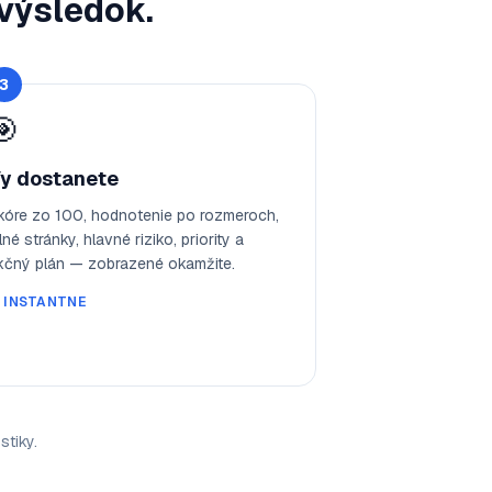
 výsledok.
3
🎯
y dostanete
kóre zo 100, hodnotenie po rozmeroch,
lné stránky, hlavné riziko, priority a
kčný plán — zobrazené okamžite.
️
INSTANTNE
tiky.