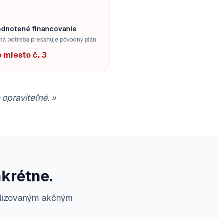
dnotené financovanie
ná potreba presahuje pôvodný plán
 miesto č. 3
 opraviteľné.
»
krétne.
alizovaným akčným