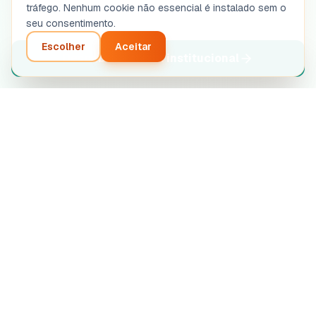
tráfego. Nenhum cookie não essencial é instalado sem o
seu consentimento.
Escolher
Aceitar
Descubra a oferta institucional
Análise inteligente do seu projeto empresarial. Diagnóstico
automatizado por inteligência artificial.
SASU STRETIVOX
13 Rue de la Grève, 03100 Montluçon, France
RCS Montluçon 102 825 783
support@boostpro-ia.eu