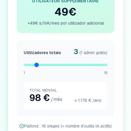
UTILISATEUR SUPPLEMENTAIRE
49€
+49€ s/IVA/mes por utilizador adicional
3
Utilizadores totais
(1 admin grátis)
1
16
TOTAL MENSAL
98
€
/mês
≈
1.176
€
/ano
Plafond : 16 sieges (= nombre d'outils IA actifs)