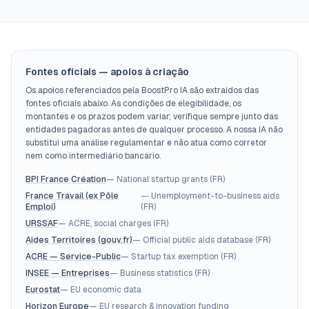
Fontes oficiais — apoios à criação
Os apoios referenciados pela BoostPro IA são extraídos das
fontes oficiais abaixo. As condições de elegibilidade, os
montantes e os prazos podem variar; verifique sempre junto das
entidades pagadoras antes de qualquer processo. A nossa IA não
substitui uma análise regulamentar e não atua como corretor
nem como intermediário bancário.
BPI France Création
—
National startup grants (FR)
France Travail (ex Pôle
—
Unemployment-to-business aids
Emploi)
(FR)
URSSAF
—
ACRE, social charges (FR)
Aides Territoires (gouv.fr)
—
Official public aids database (FR)
ACRE — Service-Public
—
Startup tax exemption (FR)
INSEE — Entreprises
—
Business statistics (FR)
Eurostat
—
EU economic data
Horizon Europe
—
EU research & innovation funding