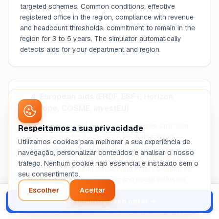
targeted schemes. Common conditions: effective
registered office in the region, compliance with revenue
and headcount thresholds, commitment to remain in the
region for 3 to 5 years. The simulator automatically
detects aids for your department and region.
4. European aids (ERDF, ESF+, Horizon
Europe, COSME, InvestEU)
At the European level, five major envelopes structure
Respeitamos a sua privacidade
public financing for 2021-2027. ERDF (European
Utilizamos cookies para melhorar a sua experiência de
Regional Development Fund) finances territorial
navegação, personalizar conteúdos e analisar o nosso
cohesion projects with a total of €226 billion for the
tráfego. Nenhum cookie não essencial é instalado sem o
period. ESF+ (European Social Fund Plus) co-finances
seu consentimento.
professional integration, training and social inclusion
with €99 billion. Horizon Europe finances research and
Escolher
Aceitar
innovation with €95 billion, accessible via EIC
Ver quanto posso obter
→
Accelerator calls (up to €17.5M per deeptech project) or