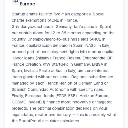
Europe
Startup grants fall into five main categories. Social
charge exemptions (ACRE in France,
Gründungszuschuss in Germany, tarifa plana in Spain)
cut contributions for 12 to 36 months depending on the
country. Unemployment-to-business aids (ARCE in
France, capitalización del paro in Spain, NASpI in Italy)
convert part of unemployment rights into startup capital.
Honor loans (Initiative France, Réseau Entreprendre, BPI
France Création, KfW StartGeld in Germany, ENISA in
Spain, Invitalia Resto al Sud in Italy) are zero-interest
loans granted without collateral. Regional subsidies are
managed by each French Region or German Land or
Spanish Comunidad Autónoma with specific rules.
Finally, European funds (ERDF, ESF+, Horizon Europe,
COSME, InvestEU) finance most innovative or targeted
projects. The optimal combination depends on your
legal status, sector and territory — this is precisely what
the BoostPro AI simulator calculates.