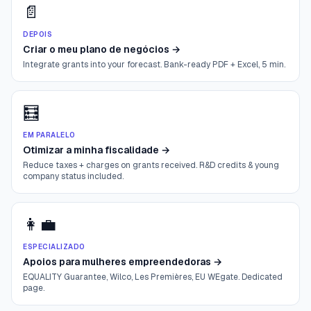
📄
DEPOIS
Criar o meu plano de negócios
→
Integrate grants into your forecast. Bank-ready PDF + Excel, 5 min.
🧮
EM PARALELO
Otimizar a minha fiscalidade
→
Reduce taxes + charges on grants received. R&D credits & young
company status included.
👩‍💼
ESPECIALIZADO
Apoios para mulheres empreendedoras
→
EQUALITY Guarantee, Wilco, Les Premières, EU WEgate. Dedicated
page.