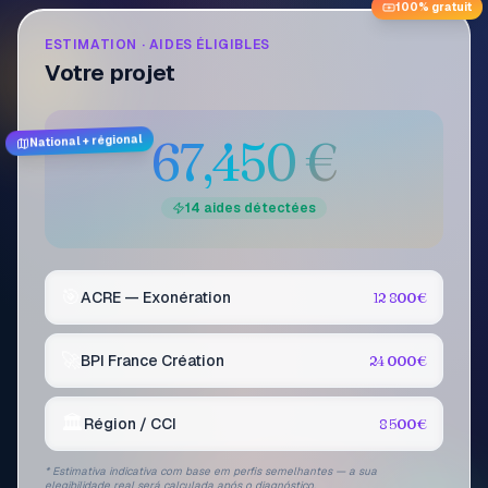
100% gratuit
ESTIMATION · AIDES ÉLIGIBLES
Votre projet
67,450
€
National + régional
14 aides détectées
🎯
ACRE — Exonération
12 800 €
🚀
BPI France Création
24 000 €
🏛️
Région / CCI
8 500 €
*
Estimativa indicativa com base em perfis semelhantes — a sua
elegibilidade real será calculada após o diagnóstico.