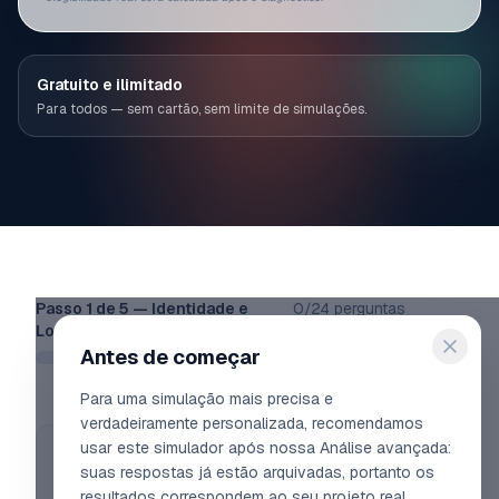
Gratuito e ilimitado
Para todos — sem cartão, sem limite de simulações.
Passo
1
de
5
—
Identidade e
0
/
24
perguntas
Localizacao
respondidas
Antes de começar
Para uma simulação mais precisa e
verdadeiramente personalizada, recomendamos
usar este simulador após nossa Análise avançada:
Already have a company? (optional)
suas respostas já estão arquivadas, portanto os
Enter your SIREN to pre-fill. Otherwise just continue — the
resultados correspondem ao seu projeto real.
simulator is built for projects still being planned.