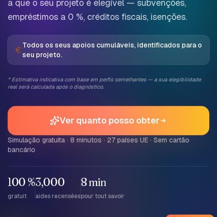
a que o seu projeto é elegível — subvenções,
empréstimos a 0 %, créditos fiscais, isenções.
Todos os seus apoios cumuláveis, identificados para o
seu projeto.
*
Estimativa indicativa com base em perfis semelhantes — a sua elegibilidade
real será calculada após o diagnóstico.
Ver quanto posso obter
Simulação gratuita · 8 minutos · 27 países UE · Sem cartão
bancário
100 %
3,000
8
min
gratuit
aides recensées
pour tout savoir