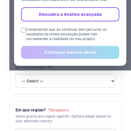
Descubra a Análise avançada
Pre-fill
Compreendo que, ao continuar sem percurso, os
resultados da minha simulação podem não
corresponder à realidade do meu projeto.
Em que pais da UE reside (ou deseja estabelecer-
Continuar mesmo assim
se)?
*
Obrigatorio
The country determines the national and regional grants
you may be eligible for.
Em que regiao?
*
Obrigatorio
Some grants are region-specific. Options adapt based on
your selected country.