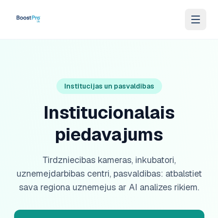
Skip to content
Institucijas un pasvaldibas
Institucionalais
piedavajums
Tirdzniecibas kameras, inkubatori,
uznemejdarbibas centri, pasvaldibas: atbalstiet
sava regiona uznemejus ar AI analizes rikiem.