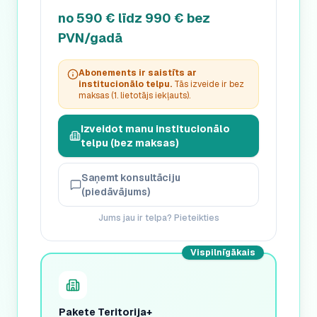
no 590 € līdz 990 € bez
PVN/gadā
Abonements ir saistīts ar
institucionālo telpu.
Tās izveide ir bez
maksas (1. lietotājs iekļauts).
Izveidot manu institucionālo
telpu (bez maksas)
Saņemt konsultāciju
(piedāvājums)
Jums jau ir telpa? Pieteikties
Vispilnīgākais
Pakete Teritorija+