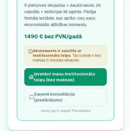
5 piekļuves iekļautas + daudzvalodu 24
valodās + teritorijas MI aģents. Pilnīga
formāla iestādei, kas aprīko visu savu
ekonomiskās attīstības komandu.
1490 € bez PVN/gadā
Abonements ir saistīts ar
institucionālo telpu.
Tās izveide ir bez
maksas (1. lietotājs iekļauts).
Izveidot manu institucionālo
telpu (bez maksas)
Saņemt konsultāciju
(piedāvājums)
Jums jau ir telpa? Pieteikties