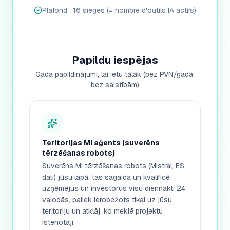
Plafond : 16 sieges (= nombre d'outils IA actifs)
Papildu iespējas
Gada papildinājumi, lai ietu tālāk (bez PVN/gadā,
bez saistībām)
Teritorijas MI aģents (suverēns
tērzēšanas robots)
Suverēns MI tērzēšanas robots (Mistral, ES
dati) jūsu lapā: tas sagaida un kvalificē
uzņēmējus un investorus visu diennakti 24
valodās, paliek ierobežots tikai uz jūsu
teritoriju un atklāj, ko meklē projektu
īstenotāji.