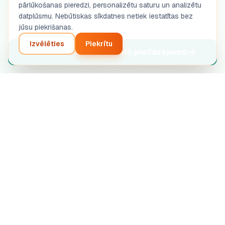
pārlūkošanas pieredzi, personalizētu saturu un analizētu
datplūsmu. Nebūtiskas sīkdatnes netiek iestatītas bez
jūsu piekrišanas.
Izvēlēties
Piekrītu
Iepazistiet institucionalö piedavajumu
Inteliģenta jūsu uzņēmējdarbības projekta analīze.
Automatizēta MI diagnostika.
SASU STRETIVOX
13 Rue de la Grève, 03100 Montluçon, France
RCS Montluçon 102 825 783