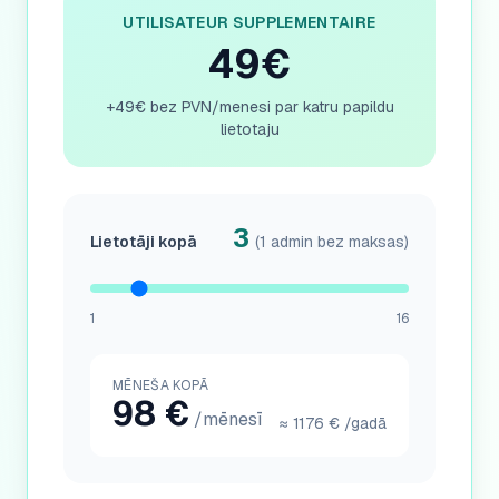
UTILISATEUR SUPPLEMENTAIRE
49€
+49€ bez PVN/menesi par katru papildu
lietotaju
3
Lietotāji kopā
(1 admin bez maksas)
1
16
MĒNEŠA KOPĀ
98
€
/mēnesī
≈
1176
€
/gadā