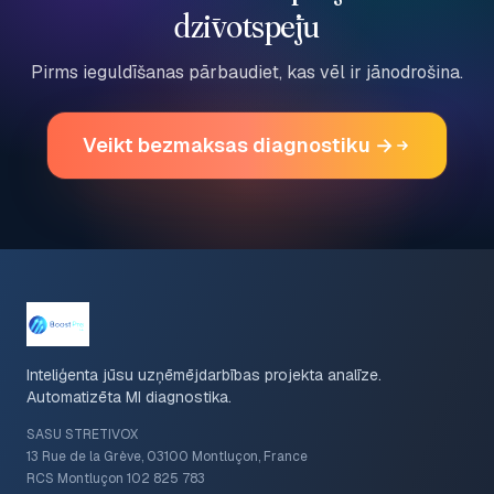
dzīvotspēju
Pirms ieguldīšanas pārbaudiet, kas vēl ir jānodrošina.
Veikt bezmaksas diagnostiku →
Inteliģenta jūsu uzņēmējdarbības projekta analīze.
Automatizēta MI diagnostika.
SASU STRETIVOX
13 Rue de la Grève, 03100 Montluçon, France
RCS Montluçon 102 825 783