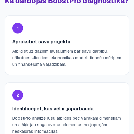
Kā darbojas BoostPro diagnostika?
1
Aprakstiet savu projektu
Atbildiet uz dažiem jautājumiem par savu darbību,
nākotnes klientiem, ekonomikas modeli, finanšu mērķiem
un finansējuma vajadzībām.
2
Identificējiet, kas vēl ir jāpārbauda
BoostPro analizē jūsu atbildes pēc vairākām dimensijām
un atšķir jau sagatavotus elementus no joprojām
neskaidras informācijas.