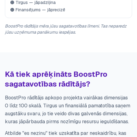
🟠 Tirgus — jāpadziļina
🟠 Finansējums — jāprecizē
BoostPro rādītājs mēra jūsu sagatavotības līmeni. Tas neparedz
jūsu uzņēmuma panākumu iespējas.
Kā tiek aprēķināts BoostPro
sagatavotības rādītājs?
BoostPro rādītājs apkopo projekta vairākas dimensijas
0 līdz 100 skalā. Tirgus un finansiālā pamatotība saņem
augstāku svaru, jo tie veido divas galvenās dimensijas,
kuras jāpārbauda pirms nozīmīgu resursu ieguldīšanas.
Atbilde "es nezinu" tiek uzskatīta par neskaidrību, kas