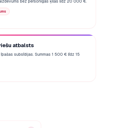
% aizdevums bez personīgās ķīlas līdz 20 000 €.
vums
viešu atbalsts
 īpašas subsīdijas. Summas 1 500 € līdz 15