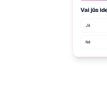
Vai jūs id
Jā
Nē