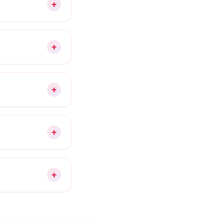
+
+
+
+
+