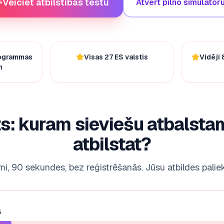
Veiciet atbilstības testu
Atvērt pilno simulator
rogrammas
Visas 27 ES valstis
Vidēji
m
s: kuram sieviešu atbalsta
atbilstat?
mi, 90 sekundes, bez reģistrēšanās. Jūsu atbildes paliek
5