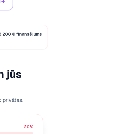
u
 8 200 € finansējums
m jūs
 privātas.
20
%