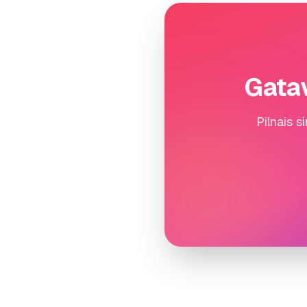
Gatav
Pilnais s