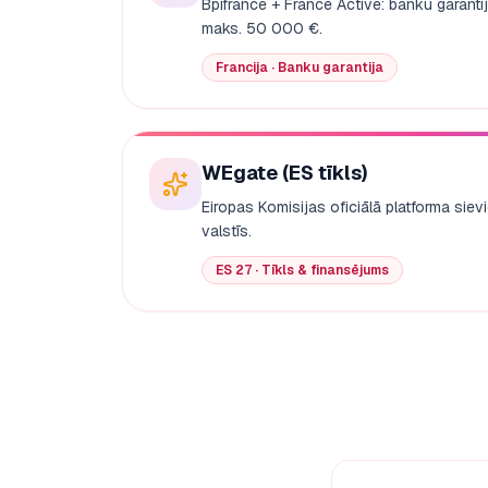
Bpifrance + France Active: banku garant
maks. 50 000 €.
Francija · Banku garantija
WEgate (ES tīkls)
Eiropas Komisijas oficiālā platforma si
valstīs.
ES 27 · Tīkls & finansējums