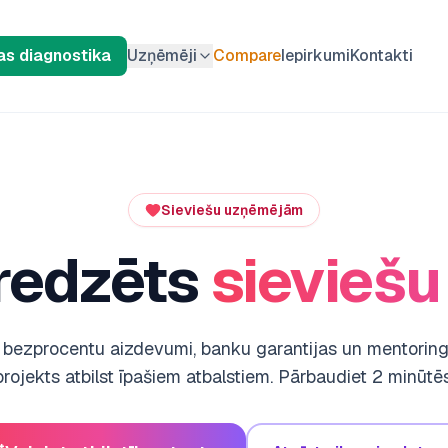
s diagnostika
Uzņēmēji
Compare
Iepirkumi
Kontakti
Sieviešu uzņēmējām
redzēts
sievieš
, bezprocentu aizdevumi, banku garantijas un mentoringu 
projekts atbilst īpašiem atbalstiem. Pārbaudiet 2 minūtēs