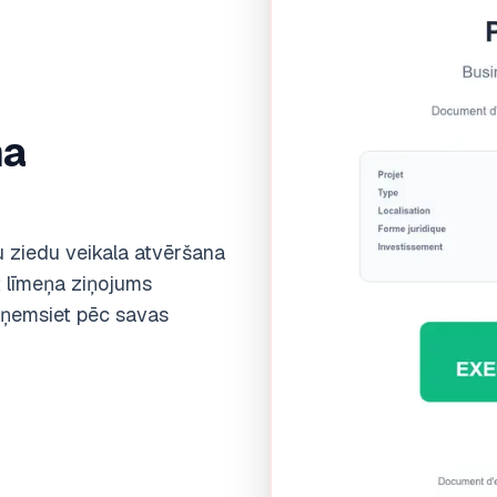
ma
 ziedu veikala atvēršana
t līmeņa ziņojums
aņemsiet pēc savas