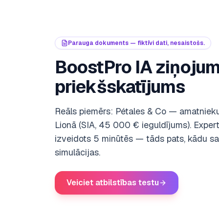
Parauga dokuments — fiktīvi dati, nesaistošs.
BoostPro IA ziņoju
priekšskatījums
Reāls piemērs: Pétales & Co — amatnieku
Lionā (SIA, 45 000 € ieguldījums). Exper
izveidots 5 minūtēs — tāds pats, kādu s
simulācijas.
Veiciet atbilstības testu