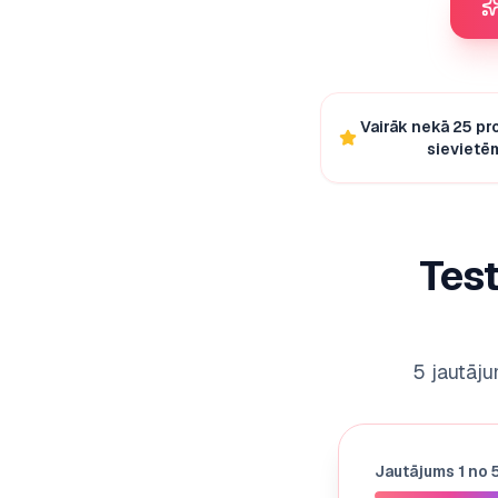
Vairāk nekā 25 p
sievietē
Test
5 jautāju
Jautājums
1
no