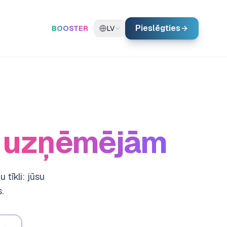
Pieslēgties
BOOSTER
LV
u uzņēmējām
tīkli: jūsu
.