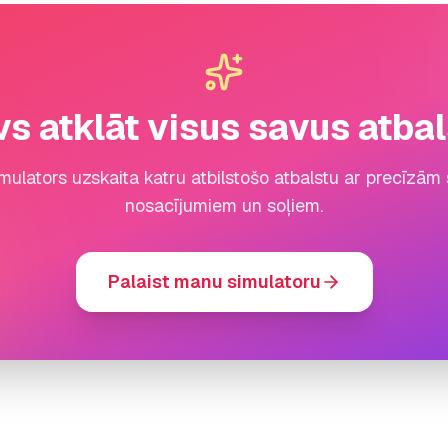
s atklāt visus savus atba
imulators uzskaita katru atbilstošo atbalstu ar precīz
nosacījumiem un soļiem.
Palaist manu simulatoru