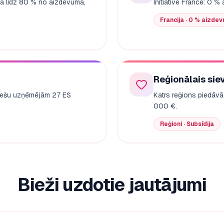
ija līdz 80 % no aizdevuma,
Initiative France: 0 
Francija · 0 % aizde
Reģionālais sie
eviešu uzņēmējām 27 ES
Katrs reģions piedāvā
000 €.
Reģioni · Subsīdija
Bieži uzdotie jautājumi