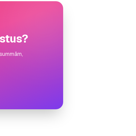
lstus?
ām summām,