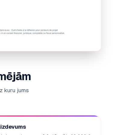
ēmējām
uz kuru jums
aizdevums