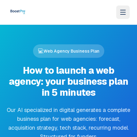
Skip to content
💻
Web Agency Business Plan
How to launch a web
agency: your business plan
in 5 minutes
Our AI specialized in digital generates a complete
business plan for web agencies: forecast,
acquisition strategy, tech stack, recurring model.
Structured for funders.