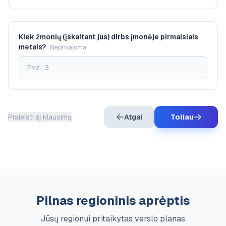
Kiek žmonių (įskaitant jus) dirbs įmonėje pirmaisiais
metais?
Neprivaloma
Praleisti šį klausimą
Atgal
Toliau
Pilnas regioninis aprėptis
Jūsų regionui pritaikytas verslo planas