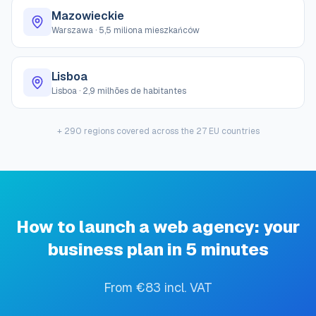
Mazowieckie
Warszawa
·
5,5 miliona mieszkańców
Lisboa
Lisboa
·
2,9 milhões de habitantes
+ 290 regions covered across the 27 EU countries
How to launch a web agency: your
business plan in 5 minutes
From €83 incl. VAT