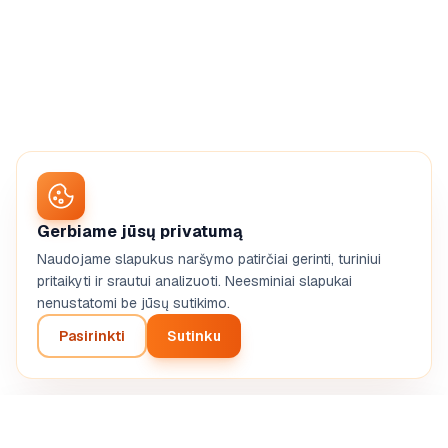
Gerbiame jūsų privatumą
Naudojame slapukus naršymo patirčiai gerinti, turiniui
pritaikyti ir srautui analizuoti. Neesminiai slapukai
nenustatomi be jūsų sutikimo.
Pasirinkti
Sutinku
Create my web agency BP
From €83 incl. VAT