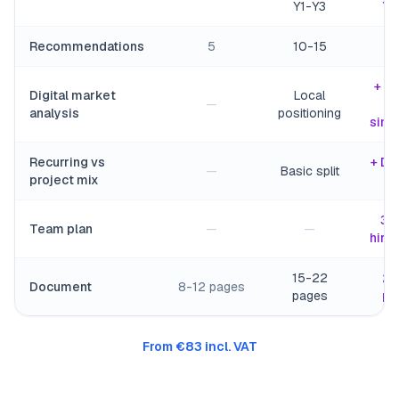
Y1-Y3
Y2
Recommendations
5
10-15
2
+ G
Digital market
Local
—
A
analysis
positioning
simu
Recurring vs
+ De
—
Basic split
project mix
M
3-
Team plan
—
—
hirin
15-22
25
Document
8-12 pages
pages
pa
From €83 incl. VAT