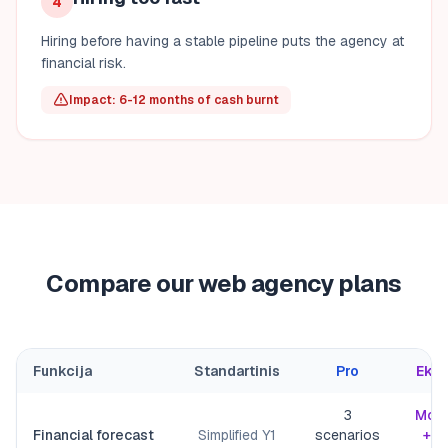
4
Hiring before having a stable pipeline puts the agency at
financial risk.
Impact: 6-12 months of cash burnt
Compare our web agency plans
Funkcija
Standartinis
Pro
Eksp
3
Mont
Financial forecast
Simplified Y1
scenarios
+ a