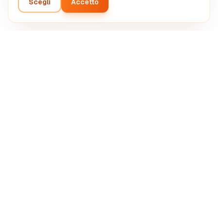
Scegli
Accetto
Analisi intelligente del tuo progetto imprenditoriale. Diagnosi
automatizzata dall'intelligenza artificiale.
SASU STRETIVOX
13 Rue de la Grève, 03100 Montluçon, France
RCS Montluçon 102 825 783
support@boostpro-ia.eu