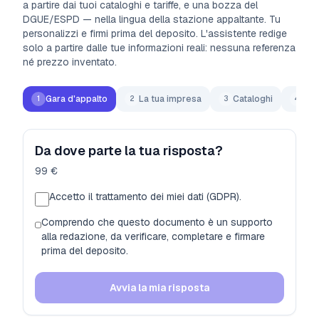
a partire dai tuoi cataloghi e tariffe, e una bozza del
DGUE/ESPD — nella lingua della stazione appaltante. Tu
personalizzi e firmi prima del deposito. L'assistente redige
solo a partire dalle tue informazioni reali: nessuna referenza
né prezzo inventato.
Gara d'appalto
La tua impresa
Cataloghi
Tar
1
2
3
4
Da dove parte la tua risposta?
99 €
Accetto il trattamento dei miei dati (GDPR).
Comprendo che questo documento è un supporto
alla redazione, da verificare, completare e firmare
prima del deposito.
Avvia la mia risposta