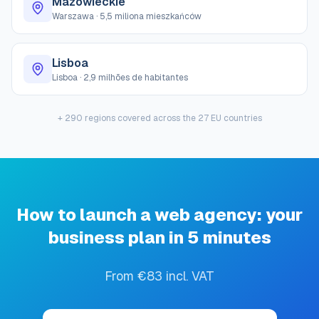
Mazowieckie
Warszawa
·
5,5 miliona mieszkańców
Lisboa
Lisboa
·
2,9 milhões de habitantes
+ 290 regions covered across the 27 EU countries
How to launch a web agency: your
business plan in 5 minutes
From €83 incl. VAT