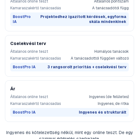
Általános online teszt
Általános pontszám
Kamaraszakértő tanácsadás
A tanácsadótól függ
BoostPro
Projektedhez igazított kérdések, egyforma
IA
skála mindenkinek
Cselekvési terv
Általános online teszt
Homályos tanácsok
Kamaraszakértő tanácsadás
A tanácsadottól függően változó
BoostPro IA
3 rangsorolt prioritás + cselekvési terv
Ár
Általános online teszt
Ingyenes (de felületes)
Kamaraszakértő tanácsadás
Ingyenes, de ritka
BoostPro IA
Ingyenes és strukturált
Ingyenes és kötelezettség nélkül, mint egy online teszt. De egy
szakmai értékelés szerkezete.