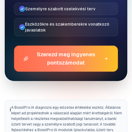
Személyre szabott cselekvési terv
Eszközökre és szakemberekre vonatkozó
javaslatok
Szerezd meg ingyenes
pontszámodat
A BoostPro IA diagnózis egy előzetes értékelési eszköz. Általános
ℹ️
képet ad projektednek a válaszaid alapján mért érettségéről. Nem
helyettesíti a részletes megvalósíthatósági tanulmányt, a banki
üzleti tervet vagy a személyre szabott jogi tanácsot. A további
fejlesztéshez a BoostPro IA modulok (piackutatás, üzleti terv,