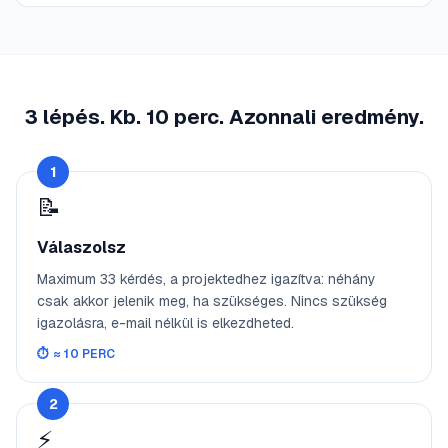
3 lépés. Kb. 10 perc. Azonnali eredmény.
1
📝
Válaszolsz
Maximum 33 kérdés, a projektedhez igazítva: néhány
csak akkor jelenik meg, ha szükséges. Nincs szükség
igazolásra, e-mail nélkül is elkezdheted.
⏱️
≈ 10 PERC
2
⚡