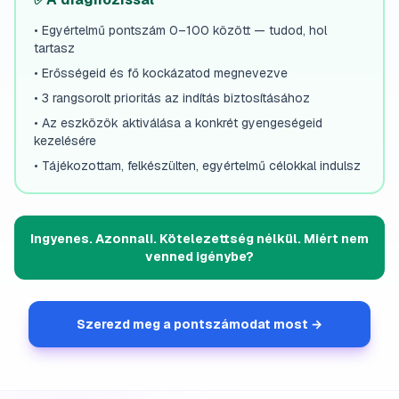
•
Egyértelmű pontszám 0–100 között — tudod, hol
tartasz
•
Erősségeid és fő kockázatod megnevezve
•
3 rangsorolt prioritás az indítás biztosításához
•
Az eszközök aktiválása a konkrét gyengeségeid
kezelésére
•
Tájékozottam, felkészülten, egyértelmű célokkal indulsz
Ingyenes. Azonnali. Kötelezettség nélkül. Miért nem
venned igénybe?
Szerezd meg a pontszámodat most →