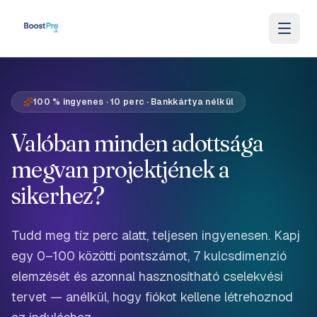
Skip to content
100 % ingyenes · 10 perc · Bankkártya nélkül
Valóban minden adottsága
megvan projektjének a
sikerhez?
Tudd meg tíz perc alatt, teljesen ingyenesen. Kapj
egy 0–100 közötti pontszámot, 7 kulcsdimenzió
elemzését és azonnal hasznosítható cselekvési
tervet — anélkül, hogy fiókot kellene létrehoznod