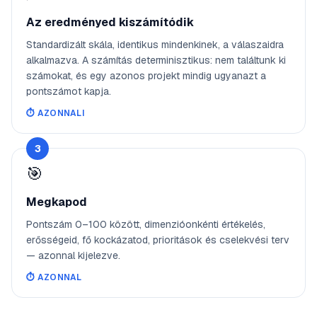
Az eredményed kiszámítódik
Standardizált skála, identikus mindenkinek, a válaszaidra
alkalmazva. A számítás determinisztikus: nem találtunk ki
számokat, és egy azonos projekt mindig ugyanazt a
pontszámot kapja.
⏱️
AZONNALI
3
🎯
Megkapod
Pontszám 0–100 között, dimenzióonkénti értékelés,
erősségeid, fő kockázatod, prioritások és cselekvési terv
— azonnal kijelezve.
⏱️
AZONNAL