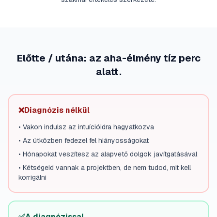
Előtte / utána: az aha-élmény tíz perc
alatt.
❌
Diagnózis nélkül
•
Vakon indulsz az intuícióidra hagyatkozva
•
Az útközben fedezel fel hiányosságokat
•
Hónapokat veszítesz az alapvető dolgok javítgatásával
•
Kétségeid vannak a projektben, de nem tudod, mit kell
korrigálni
✅
A diagnózissal