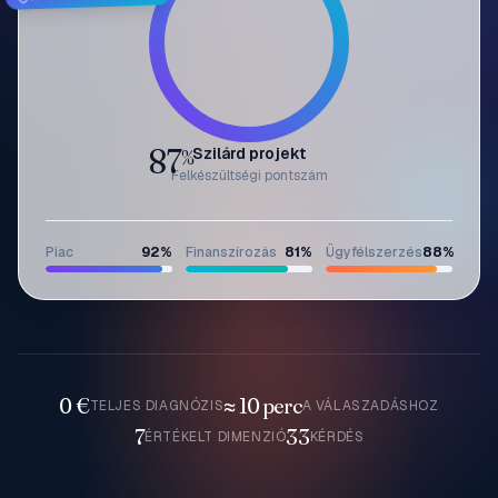
87
Szilárd projekt
%
Felkészültségi pontszám
Piac
92
%
Finanszírozás
81
%
Ügyfélszerzés
88
%
0 €
≈ 10 perc
TELJES DIAGNÓZIS
A VÁLASZADÁSHOZ
7
33
ÉRTÉKELT DIMENZIÓ
KÉRDÉS