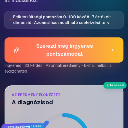
az induláshoz.
Felkészültségi pontszám 0–100 között · 7 értékelt
dimenzió · Azonnal hasznosítható cselekvési terv
Szerezd meg ingyenes
pontszámodat
Ingyenes · 33 kérdés · Azonnali eredmény · E-mail nélkül is
elkezdheted
Azonnali
AZ EREDMÉNY ELŐNÉZETE
A diagnózisod
Kötelezettség nélkül