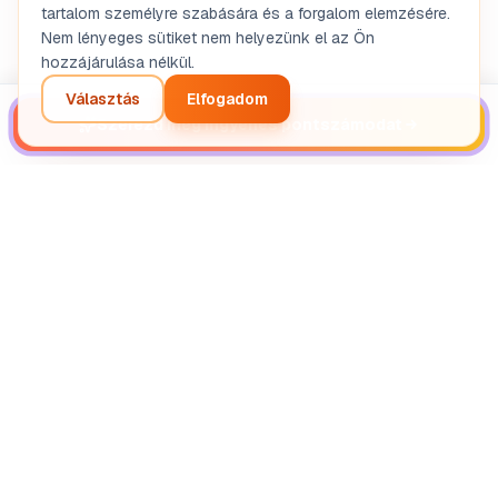
tartalom személyre szabására és a forgalom elemzésére.
Nem lényeges sütiket nem helyezünk el az Ön
hozzájárulása nélkül.
Választás
Elfogadom
Szerezd meg ingyenes pontszámodat
Gyakran ismételt kérdések
Mi az AI vallalkozoi diagnosztika?
Ingyenes a vallalkozoi diagnosztika?