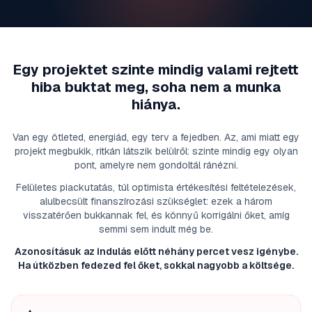
Egy projektet szinte mindig valami rejtett
hiba buktat meg, soha nem a munka
hiánya.
Van egy ötleted, energiád, egy terv a fejedben. Az, ami miatt egy
projekt megbukik, ritkán látszik belülről: szinte mindig egy olyan
pont, amelyre nem gondoltál ránézni.
Felületes piackutatás, túl optimista értékesítési feltételezések,
alulbecsült finanszírozási szükséglet: ezek a három
visszatérően bukkannak fel, és könnyű korrigálni őket, amíg
semmi sem indult még be.
Azonosításuk az indulás előtt néhány percet vesz igénybe.
Ha útközben fedezed fel őket, sokkal nagyobb a költsége.