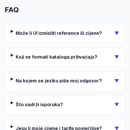
FAQ
Može li UI izmisliti reference ili cijene?
▼
Koji se formati kataloga prihvaćaju?
▼
Na kojem se jeziku piše moj odgovor?
▼
Što sadrži isporuka?
▼
Jesu li moje cijene i tarife povjerljive?
▼