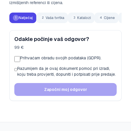
izmišljenih referenci ili cijena.
Natječaj
Vaša tvrtka
Katalozi
Cijene
T
1
2
3
4
5
Odakle počinje vaš odgovor?
99 €
Prihvaćam obradu svojih podataka (GDPR).
Razumijem da je ovaj dokument pomoć pri izradi,
koju treba provjeriti, dopuniti i potpisati prije predaje.
Započni moj odgovor