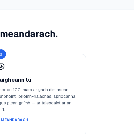
h meandarach.
3
🎯
aigheann tú
cór as 100, marc ar gach diminsean,
unphointí, príomh-rialachas, spriocanna
gus plean gnímh — ar taispeáint ar an
irt.
️
MEANDARACH