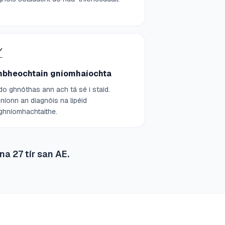

hbheochtain gníomhaíochta
do ghnóthas ann ach tá sé i staid.
hníonn an diagnóis na lipéid
ghníomhachtaithe.
na 27 tír san AE.