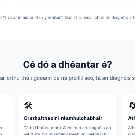
 % saor in aisce. Gan gheallúint. Gan ríl ar email chun an diagnóis a 
Cé dó a dhéantar é?
r orthu thú i gceann de na próifílí seo, tá an diagnóis s
🛠️

Cruthaitheoir i réamhulchabhair
At
 a
Tá tú i bhfás socrú. Aithníonn an diagnóis an
Ath
an
méid atá fós ar iarraidh roimh an imréiteach.
dia