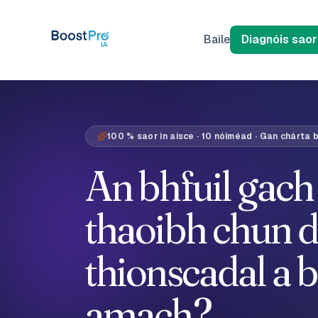
Skip to content
Baile
Diagnóis saor
100 % saor in aisce · 10 nóiméad · Gan chárta 
An bhfuil gach
thaoibh chun 
thionscadal a 
amach?