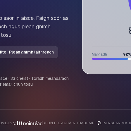
saor in aisce. Faigh scór as
tach agus plean gnímh
tosú.
lte · Plean gnímh láithreach
Margadh
92
isce · 33 cheist · Toradh meandarach
 ar email chun tosú
≈ 10 nóiméad
7
IOMLÁN
CHUN FREAGRA A THABHAIRT
DIMINSEAN MAR