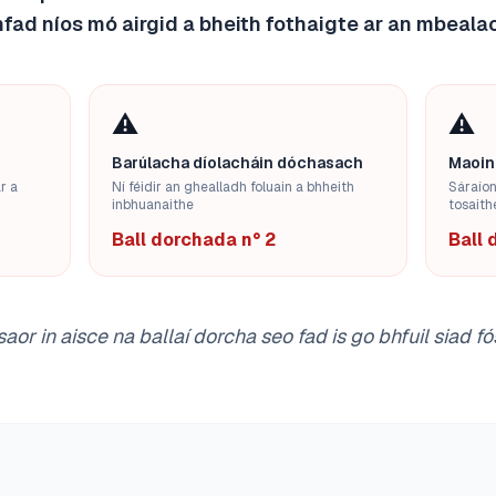
fad níos mó airgid a bheith fothaigte ar an mbeala
⚠️
⚠️
Barúlacha díolacháin dóchasach
Maoin
r a
Ní féidir an ghealladh foluain a bhheith
Sáraíon
inbhuanaithe
tosaith
Ball dorchada n° 2
Ball 
aor in aisce na ballaí dorcha seo fad is go bhfuil siad f