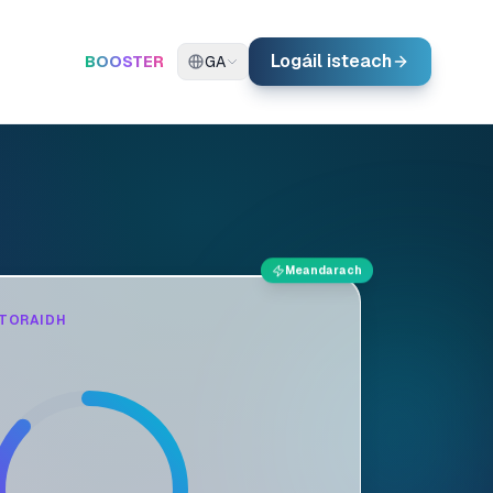
Logáil isteach
BOOSTER
GA
Meandarach
TORAIDH