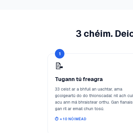
3 chéim. Dei
1
📝
Tugann tú freagra
33 ceist ar a bhfuil an uachtar, arna
gcoigeartú do do thionscadal: níl ach cu
acu ann má bhraistear orthu. Gan fianais
gan ríl ar email chun tosú.
⏱️
≈ 10 NÓIMÉAD