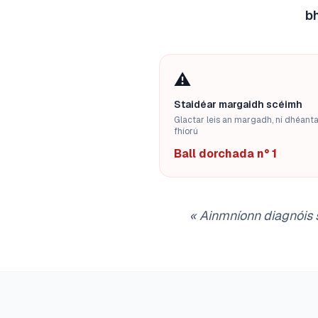
bh
⚠️
Staidéar margaidh scéimh
Glactar leis an margadh, ní dhéanta
fhíorú
Ball dorchada n° 1
«
Ainmníonn diagnóis s