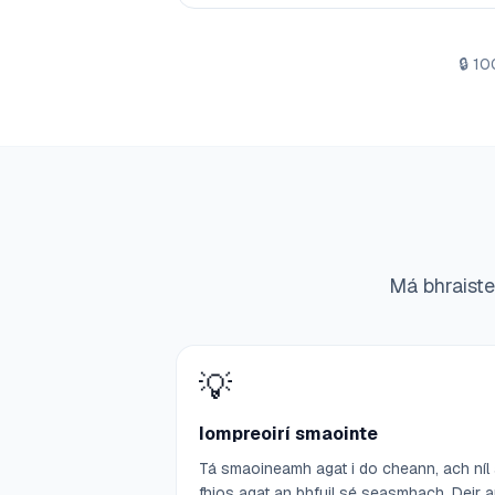
🔒
100
Má bhraistea
💡
Iompreoirí smaointe
Tá smaoineamh agat i do cheann, ach níl
fhios agat an bhfuil sé seasmhach. Deir 