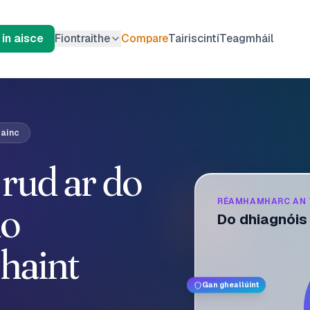
 in aisce
Fiontraithe
Compare
Tairiscintí
Teagmháil
bainc
 rud ar do
RÉAMHAMHARC AN 
do
Do dhiagnóis
bhaint
Gan gheallúint