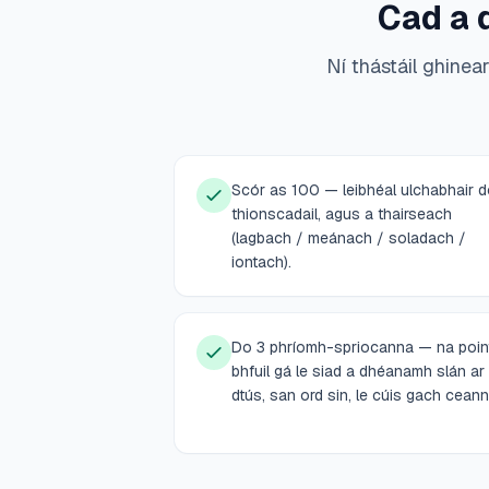
Cad a d
Ní thástáil ghine
Scór as 100 — leibhéal ulchabhair 
thionscadail, agus a thairseach
(lagbach / meánach / soladach /
iontach).
Do 3 phríomh-spriocanna — na point
bhfuil gá le siad a dhéanamh slán ar
dtús, san ord sin, le cúis gach ceann