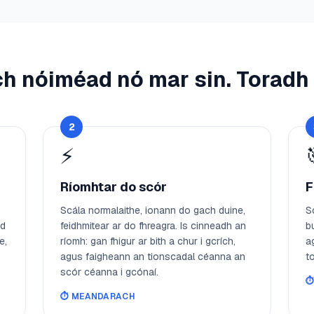
ch nóiméad nó mar sin. Torad
2
⚡
Ríomhtar do scór
F
Scála normalaithe, ionann do gach duine,
S
id
feidhmitear ar do fhreagra. Is cinneadh an
b
e,
ríomh: gan fhigur ar bith a chur i gcrích,
a
agus faigheann an tionscadal céanna an
to
scór céanna i gcónaí.
⏱
⏱️
MEANDARACH