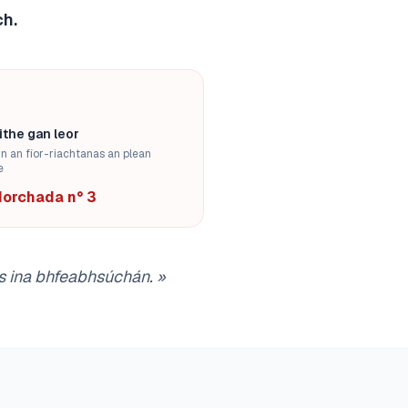
ch.
ithe gan leor
n an fíor-riachtanas an plean
e
dorchada n° 3
ós ina bhfeabhsúchán.
»