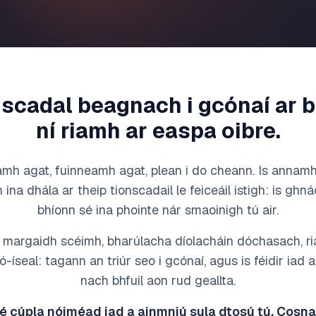
nscadal beagnach i gcónaí ar b
ní riamh ar easpa oibre.
mh agat, fuinneamh agat, plean i do cheann. Is annamh
 ina dhála ar theip tionscadail le feiceáil istigh: is ghná
bhíonn sé ina phointe nár smaoinigh tú air.
 margaidh scéimh, bharúlacha díolacháin dóchasach, r
ó-íseal: tagann an triúr seo i gcónaí, agus is féidir iad 
nach bhfuil aon rud geallta.
é cúpla nóiméad iad a ainmniú sula dtosú tú. Cosnaí