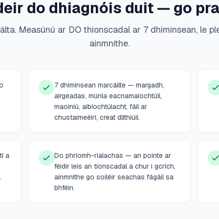
eir do dhiagnóis duit — go prai
arálta. Measúnú ar DO thionscadal ar 7 dhiminsean, le p
ainmnithe.
do
7 dhiminsean marcáilte — margadh,
airgeadas, múnla eacnamaíochtúil,
maoiniú, aibíochtúlacht, fáil ar
chustaimeéirí, creat dlíthiúil.
í a
Do phríomh-rialachas — an pointe ar
féidir leis an tionscadal a chur i gcrích,
.
ainmnithe go soiléir seachas fágáil sa
bhféin.