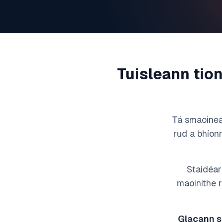
Tuisleann tio
Tá smaoinea
rud a bhíonn
Staidéar
maoinithe r
Glacann s