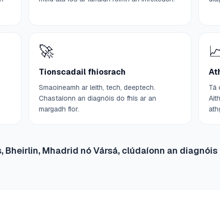
🚀

Tionscadail fhiosrach
At
Smaoineamh ar leith, tech, deeptech.
Tá 
Chastaíonn an diagnóis do fhís ar an
Ait
margadh fíor.
ath
s, Bheirlin, Mhadrid nó Vársá, clúdaíonn an diagnóis 