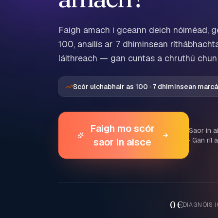
Faigh amach i gceann deich nóiméad, go 
100, anailís ar 7 dhiminsean ríthábhach
láithreach — gan cuntas a chruthú chun 
Scór ulchabhair as 100 · 7 dhiminsean marcái
Faigh mo scór
Saor in a
saor in aisce
· Gan ríl
0 €
DIAGNÓIS 