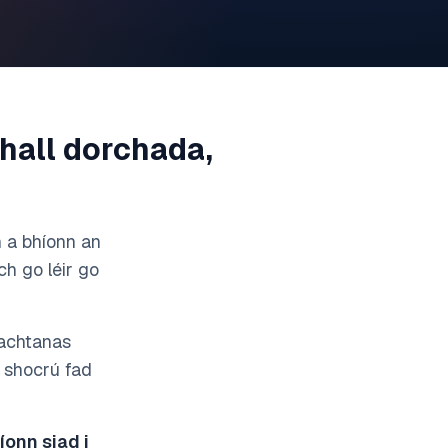
hall dorchada,
 a bhíonn an
ch go léir go
iachtanas
a shocrú fad
onn siad i