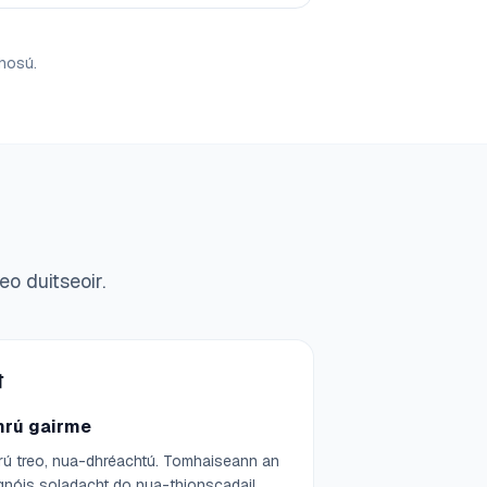
thosú.
eo duitseoir.

hrú gairme
rú treo, nua-dhréachtú. Tomhaiseann an
gnóis soladacht do nua-thionscadail.