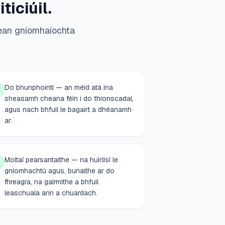
ticiúil.
lean gníomhaíochta
Do bhunphointí — an méid atá ina
sheasamh cheana féin i do thionscadal,
agus nach bhfuil le bagairt a dhéanamh
ar.
Moltaí pearsantaithe — na huirlisí le
gníomhachtú agus, bunaithe ar do
fhreagra, na gairmithe a bhfuil
leaschuala ann a chuardach.