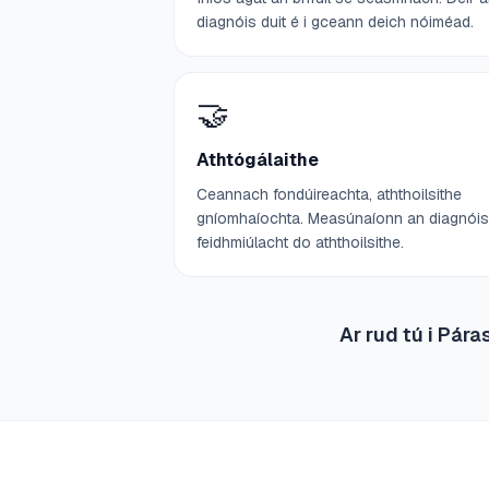
diagnóis duit é i gceann deich nóiméad.
🤝
Athtógálaithe
Ceannach fondúireachta, aththoilsithe
gníomhaíochta. Measúnaíonn an diagnóis
feidhmiúlacht do aththoilsithe.
Ar rud tú i Pára