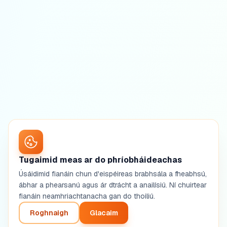
Tugaimid meas ar do phríobháideachas
Úsáidimid fianáin chun d'eispéireas brabhsála a fheabhsú,
ábhar a phearsanú agus ár dtrácht a anailísiú. Ní chuirtear
fianáin neamhriachtanacha gan do thoiliú.
Roghnaigh
Glacaim