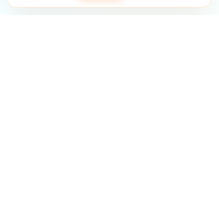
Anailís dhealraitheach ar do thionscadal fiontraireachta.
Diagnóis AI uathoibríoch.
SASU STRETIVOX
13 Rue de la Grève, 03100 Montluçon, France
RCS Montluçon 102 825 783
support@boostpro-ia.eu
RGPD
DSA
SSL/TLS
🇪🇺 EU-27