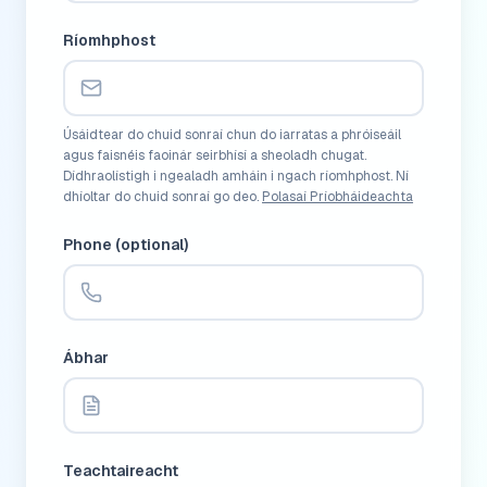
Ríomhphost
Úsáidtear do chuid sonraí chun do iarratas a phróiseáil
agus faisnéis faoinár seirbhísí a sheoladh chugat.
Dídhraolístigh i ngealadh amháin i ngach ríomhphost. Ní
dhíoltar do chuid sonraí go deo.
Polasaí Príobháideachta
Phone (optional)
Ábhar
Teachtaireacht