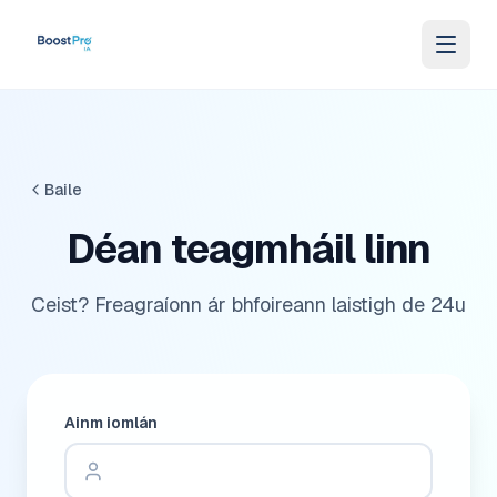
Skip to content
Baile
Déan teagmháil linn
Ceist? Freagraíonn ár bhfoireann laistigh de 24u
Ainm iomlán