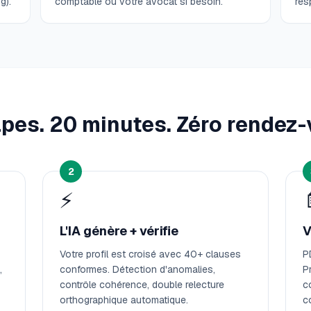
g).
comptable ou votre avocat si besoin.
res
apes. 20 minutes. Zéro rendez-
2
⚡
L'IA génère + vérifie
V
Votre profil est croisé avec 40+ clauses
P
,
conformes. Détection d'anomalies,
P
contrôle cohérence, double relecture
c
orthographique automatique.
c