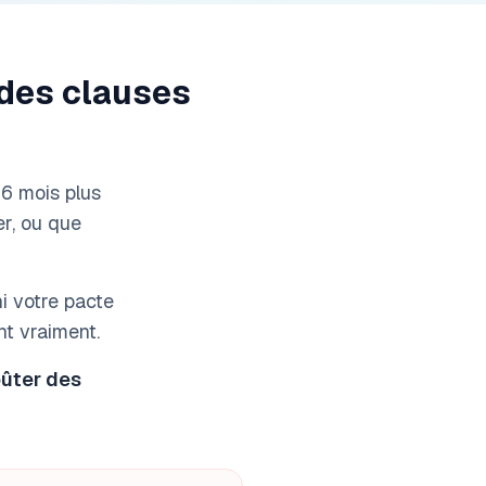
 des clauses
 6 mois plus
er, ou que
ni votre pacte
nt vraiment.
oûter des