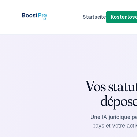
Zum Inhalt springen
Startseite
Kostenlos
Vos statu
dépose
Une IA juridique pe
pays et votre ac