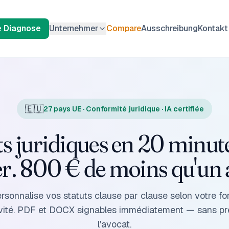
e Diagnose
Unternehmer
Compare
Ausschreibung
Kontakt
🇪🇺
27 pays UE · Conformité juridique · IA certifiée
ts juridiques en 20 minute
r. 800 € de moins qu'un 
rsonnalise vos statuts clause par clause selon votre fo
tivité. PDF et DOCX signables immédiatement — sans p
l'avocat.