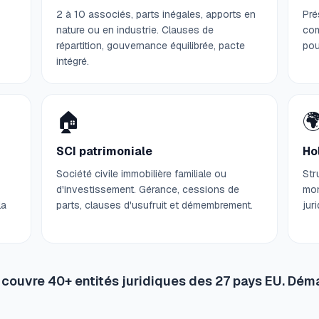
2 à 10 associés, parts inégales, apports en
Pré
nature ou en industrie. Clauses de
com
répartition, gouvernance équilibrée, pacte
pou
intégré.
🏠

SCI patrimoniale
Hol
Société civile immobilière familiale ou
Str
d'investissement. Gérance, cessions de
mon
la
parts, clauses d'usufruit et démembrement.
jur
A couvre 40+ entités juridiques des 27 pays EU. Déma