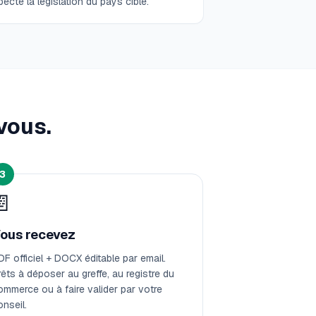
pecte la législation du pays cible.
vous.
3
📄
ous recevez
DF officiel + DOCX éditable par email.
rêts à déposer au greffe, au registre du
ommerce ou à faire valider par votre
onseil.