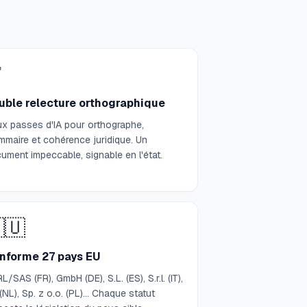
✅
uble relecture orthographique
x passes d'IA pour orthographe,
mmaire et cohérence juridique. Un
ument impeccable, signable en l'état.
🇺
nforme 27 pays EU
L/SAS (FR), GmbH (DE), S.L. (ES), S.r.l. (IT),
(NL), Sp. z o.o. (PL)… Chaque statut