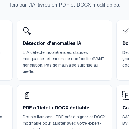
fois par l'IA, livrés en PDF et DOCX modifiables.
🔍
Détection d'anomalies IA
Do
,
L'IA détecte incohérences, clauses
Deu
manquantes et erreurs de conformité AVANT
gra
génération. Pas de mauvaise surprise au
doc
greffe.
📄

PDF officiel + DOCX éditable
Co
es
Double livraison : PDF prêt à signer et DOCX
SAR
modifiable pour ajuster avec votre expert-
BV 