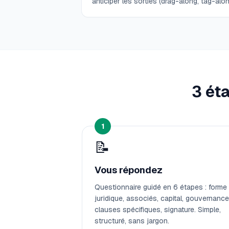
anticiper les sorties (drag-along, tag-alon
3 ét
1
📝
Vous répondez
Questionnaire guidé en 6 étapes : forme
juridique, associés, capital, gouvernance
clauses spécifiques, signature. Simple,
structuré, sans jargon.