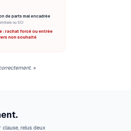
on de parts mal encadrée
miliale ou SCI
e : rachat forcé ou entrée
tiers non souhaité
 correctement.
»
ent.
 clause, relus deux