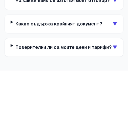
На какъв език се изготвя моят отговор?
▼
Какво съдържа крайният документ?
▼
Поверителни ли са моите цени и тарифи?
▼