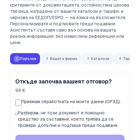
критериите от документацията, остойностена ценова
таблица, изградена от вашите каталози и тарифи, и
чернова на ЕЕДОП/ESPD — на езика на възложителя.
Персонализирате и подписвате преди подаване.
Асистентът съставя само въз основа на вашата
реална информация: без измислени референции или
цени.
Поръчка
Вашата фирма
Каталози
Тарифи
1
2
3
4
Откъде започва вашият отговор?
99 €
Приемам обработката на моите данни (ОРЗД).
Разбирам, че този документ е помощно
средство за съставяне, което трябва да се
провери, допълни и подпише преди подаване.