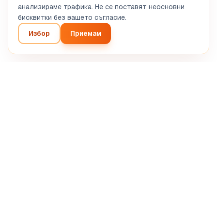
анализираме трафика. Не се поставят неосновни
бисквитки без вашето съгласие.
Избор
Приемам
Интелигентен анализ на вашия бизнес проект.
Автоматизирана ИИ диагностика.
SASU STRETIVOX
13 Rue de la Grève, 03100 Montluçon, France
RCS Montluçon 102 825 783
support@boostpro-ia.eu