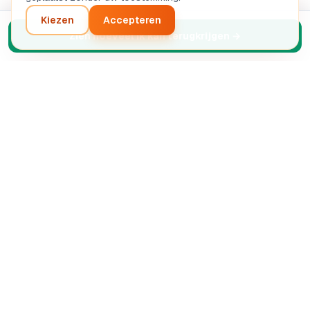
Kiezen
Accepteren
Zien hoeveel ik kan terugkrijgen
→
Intelligente analyse van uw ondernemersproject.
Geautomatiseerde AI-diagnose.
SASU STRETIVOX
13 Rue de la Grève, 03100 Montluçon, France
RCS Montluçon 102 825 783
support@boostpro-ia.eu