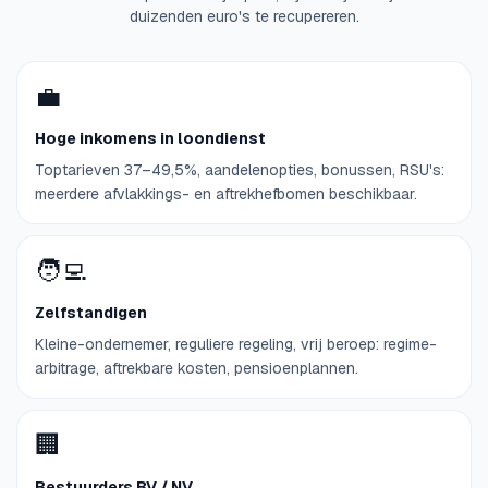
duizenden euro's te recupereren.
💼
Hoge inkomens in loondienst
Toptarieven 37–49,5%, aandelenopties, bonussen, RSU's:
meerdere afvlakkings- en aftrekhefbomen beschikbaar.
🧑‍💻
Zelfstandigen
Kleine-ondernemer, reguliere regeling, vrij beroep: regime-
arbitrage, aftrekbare kosten, pensioenplannen.
🏢
Bestuurders BV / NV