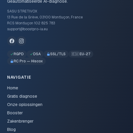
Geautomatiseerde AI-diagnose.
SASU STRETIVOX
13 Rue de la Grève, 03100 Montluçon, France
RCS Montluçon 102 825 783
support@boostpro-ia.eu
RGPD
DSA
SSL/TLS
🇪🇺 EU-27
RC Pro — Hiscox
NAVIGATIE
Home
Gratis diagnose
Onze oplossingen
Booster
Zakenbrenger
Blog