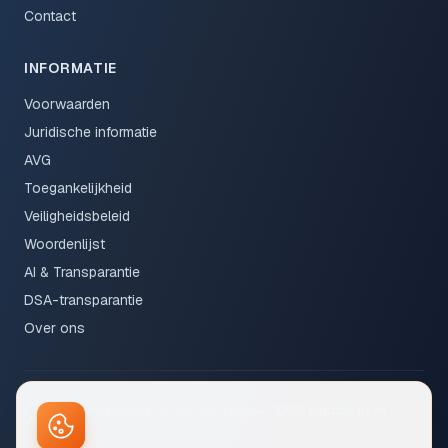
Contact
INFORMATIE
Voorwaarden
Juridische informatie
AVG
Toegankelijkheid
Veiligheidsbeleid
Woordenlijst
AI & Transparantie
DSA-transparantie
Over ons
Eco-ontworpen site · ~0,2g CO₂/bezoek · 100% digitaal, geen
papier