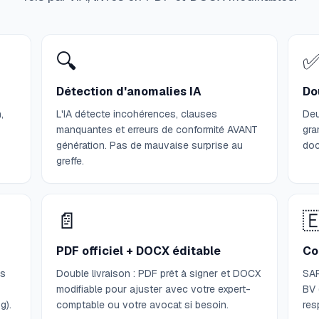
🔍
Détection d'anomalies IA
Do
,
L'IA détecte incohérences, clauses
Deu
manquantes et erreurs de conformité AVANT
gra
génération. Pas de mauvaise surprise au
doc
greffe.
📄

PDF officiel + DOCX éditable
Co
es
Double livraison : PDF prêt à signer et DOCX
SAR
modifiable pour ajuster avec votre expert-
BV 
g).
comptable ou votre avocat si besoin.
res