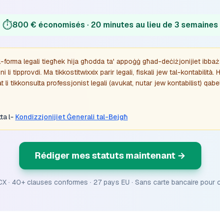
⏱️
800 € économisés · 20 minutes au lieu de 3 semaines
al-forma legali tiegħek hija għodda ta' appoġġ għad-deċiżjonijiet ibbaż
i li tipprovdi. Ma tikkostitwixxix parir legali, fiskali jew tal-kontabilità.
li tikkonsulta professjonist legali (avukat, nutar jew kontabilist) qabel
ta l-
Kondizzjonijiet Ġenerali tal-Bejgħ
Rédiger mes statuts maintenant
→
X · 40+ clauses conformes · 27 pays EU · Sans carte bancaire pour