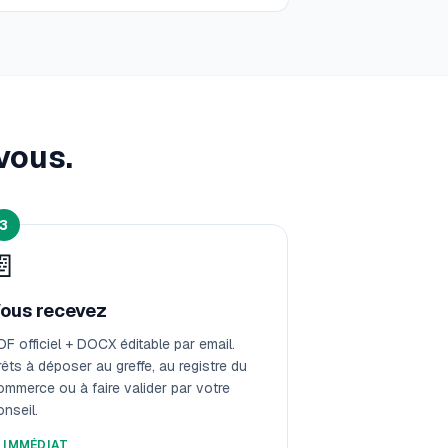
vous.
3
📄
ous recevez
DF officiel + DOCX éditable par email.
rêts à déposer au greffe, au registre du
ommerce ou à faire valider par votre
onseil.
️
IMMÉDIAT