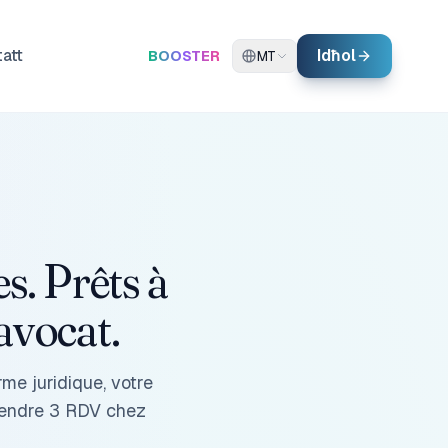
att
Idħol
BOOSTER
MT
s. Prêts à
avocat.
rme juridique, votre
rendre 3 RDV chez