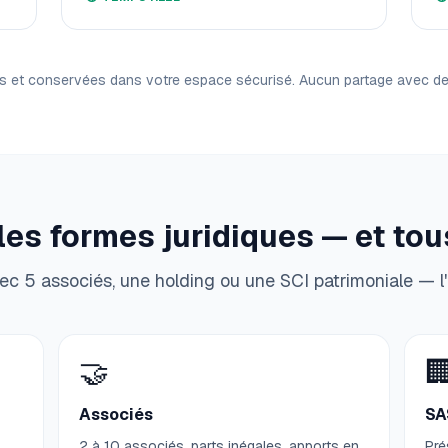
s et conservées dans votre espace sécurisé. Aucun partage avec des 
les formes juridiques — et tous
ec 5 associés, une holding ou une SCI patrimoniale — l'
🤝

Associés
SA
2 à 10 associés, parts inégales, apports en
Pré