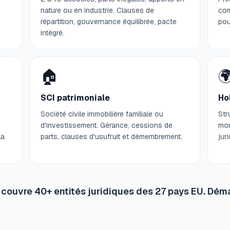
nature ou en industrie. Clauses de
com
répartition, gouvernance équilibrée, pacte
pou
intégré.
🏠

SCI patrimoniale
Hol
Société civile immobilière familiale ou
Str
d'investissement. Gérance, cessions de
mon
la
parts, clauses d'usufruit et démembrement.
jur
A couvre 40+ entités juridiques des 27 pays EU. Déma