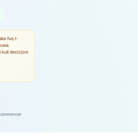
ata fuq l-
 Huwa
 kull deċiżjoni.
 commencer