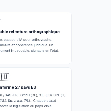
✅
uble relecture orthographique
x passes d'IA pour orthographe,
mmaire et cohérence juridique. Un
ument impeccable, signable en l'état.
🇺
nforme 27 pays EU
L/SAS (FR), GmbH (DE), S.L. (ES), S.r.l. (IT),
(NL), Sp. z o.o. (PL)… Chaque statut
pecte la législation du pays cible.