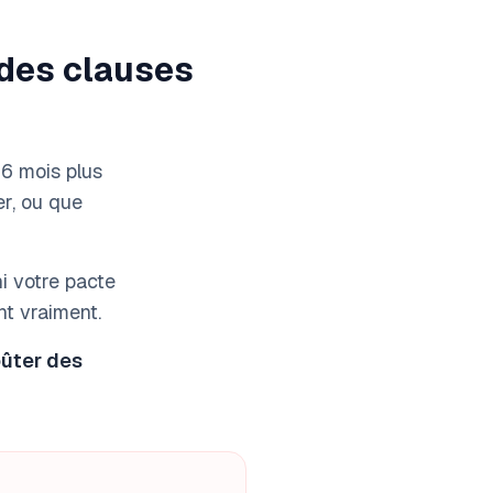
 des clauses
 6 mois plus
er, ou que
ni votre pacte
nt vraiment.
oûter des