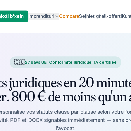
njożi b'xejn
Imprendituri
Compare
Sejħiet għall-offerti
Kunt
🇪🇺
27 pays UE · Conformité juridique · IA certifiée
ts juridiques en 20 minute
r. 800 € de moins qu'un 
rsonnalise vos statuts clause par clause selon votre fo
tivité. PDF et DOCX signables immédiatement — sans p
l'avocat.