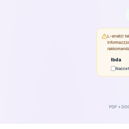
L-analiżi t
informazzjon
rakkomandat 
Ibda
Naċċet
PDF + DOC