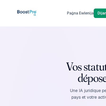
Skip to content
Paġna Ewlenija
Dija
Vos statu
dépose
Une IA juridique pe
pays et votre ac