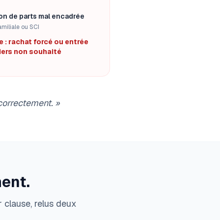
on de parts mal encadrée
miliale ou SCI
e : rachat forcé ou entrée
tiers non souhaité
 correctement.
»
ent.
 clause, relus deux