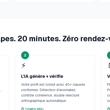
apes. 20 minutes. Zéro rendez-
2
⚡
L'IA génère + vérifie
V
Votre profil est croisé avec 40+ clauses
P
,
conformes. Détection d'anomalies,
P
contrôle cohérence, double relecture
c
orthographique automatique.
c
⏱️
TEMPS RÉEL
⏱