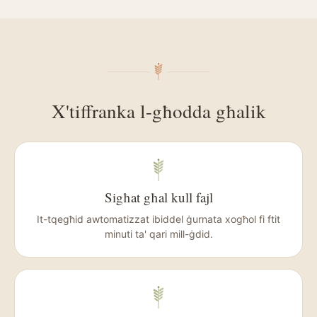
X'tiffranka l-għodda għalik
Sigħat għal kull fajl
It-tqegħid awtomatizzat ibiddel ġurnata xogħol fi ftit
minuti ta' qari mill-ġdid.