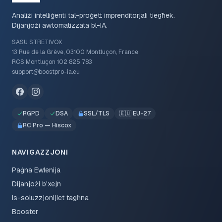
Analiżi intelliġenti tal-proġett imprenditorjali tiegħek.
Dijanjоżi awtomatizzata bl-IA.
SASU STRETIVOX
13 Rue de la Grève, 03100 Montluçon, France
RCS Montluçon 102 825 783
support@boostpro-ia.eu
RGPD
DSA
SSL/TLS
🇪🇺 EU-27
RC Pro — Hiscox
NAVIGAZZJONI
Paġna Ewlenija
Dijanjożi b'xejn
Is-soluzzjonijiet tagħna
Booster