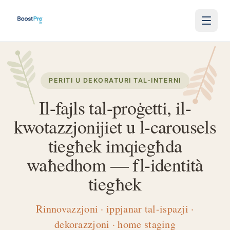
Skip to content
PERITI U DEKORATURI TAL-INTERNI
Il-fajls tal-proġetti, il-
kwotazzjonijiet u l-carousels
tiegħek imqiegħda
waħedhom — fl-identità
tiegħek
Rinnovazzjoni · ippjanar tal-ispazji ·
dekorazzjoni · home staging