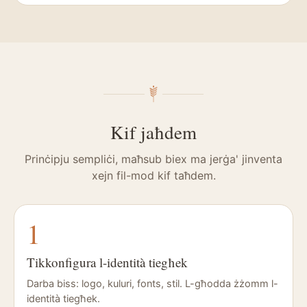
Kif jaħdem
Prinċipju sempliċi, maħsub biex ma jerġa' jinventa
xejn fil-mod kif taħdem.
1
Tikkonfigura l-identità tiegħek
Darba biss: logo, kuluri, fonts, stil. L-għodda żżomm l-
identità tiegħek.