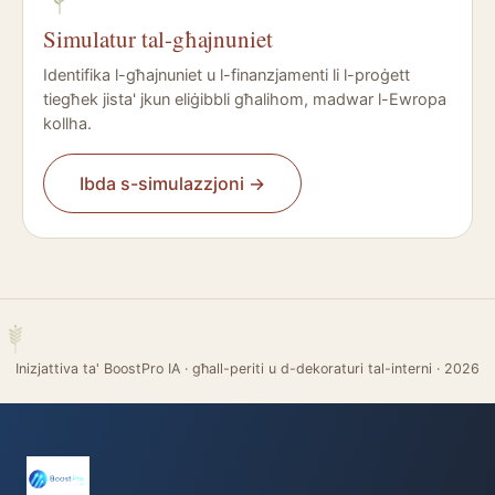
Simulatur tal-għajnuniet
Identifika l-għajnuniet u l-finanzjamenti li l-proġett
tiegħek jista' jkun eliġibbli għalihom, madwar l-Ewropa
kollha.
Ibda s-simulazzjoni
→
Inizjattiva ta' BoostPro IA · għall-periti u d-dekoraturi tal-interni
·
2026