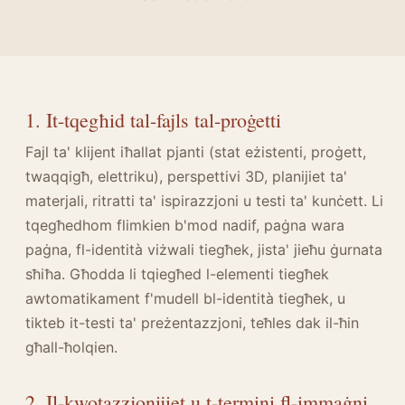
1. It-tqegħid tal-fajls tal-proġetti
Fajl ta' klijent iħallat pjanti (stat eżistenti, proġett,
twaqqigħ, elettriku), perspettivi 3D, planijiet ta'
materjali, ritratti ta' ispirazzjoni u testi ta' kunċett. Li
tqegħedhom flimkien b'mod nadif, paġna wara
paġna, fl-identità viżwali tiegħek, jista' jieħu ġurnata
sħiħa. Għodda li tqiegħed l-elementi tiegħek
awtomatikament f'mudell bl-identità tiegħek, u
tikteb it-testi ta' preżentazzjoni, teħles dak il-ħin
għall-ħolqien.
2. Il-kwotazzjonijiet u t-termini fl-immaġni