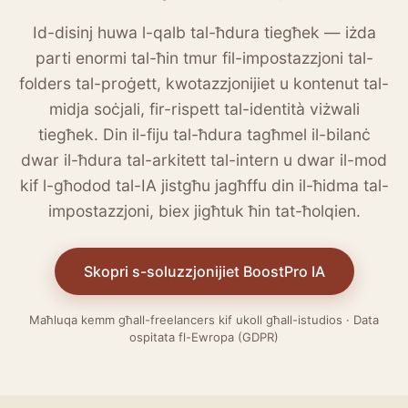
Id-disinj huwa l-qalb tal-ħdura tiegħek — iżda
parti enormi tal-ħin tmur fil-impostazzjoni tal-
folders tal-proġett, kwotazzjonijiet u kontenut tal-
midja soċjali, fir-rispett tal-identità viżwali
tiegħek. Din il-fiju tal-ħdura tagħmel il-bilanċ
dwar il-ħdura tal-arkitett tal-intern u dwar il-mod
kif l-għodod tal-IA jistgħu jagħffu din il-ħidma tal-
impostazzjoni, biex jigħtuk ħin tat-ħolqien.
Skopri s-soluzzjonijiet BoostPro IA
Maħluqa kemm għall-freelancers kif ukoll għall-istudios · Data
ospitata fl-Ewropa (GDPR)