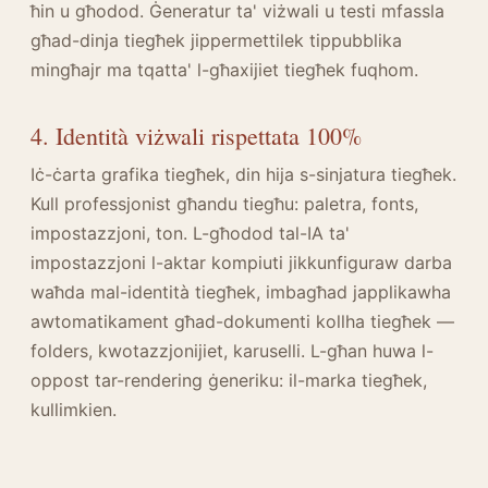
ħin u għodod. Ġeneratur ta' viżwali u testi mfassla
għad-dinja tiegħek jippermettilek tippubblika
mingħajr ma tqatta' l-għaxijiet tiegħek fuqhom.
4. Identità viżwali rispettata 100%
Iċ-ċarta grafika tiegħek, din hija s-sinjatura tiegħek.
Kull professjonist għandu tiegħu: paletra, fonts,
impostazzjoni, ton. L-għodod tal-IA ta'
impostazzjoni l-aktar kompiuti jikkunfiguraw darba
waħda mal-identità tiegħek, imbagħad japplikawha
awtomatikament għad-dokumenti kollha tiegħek —
folders, kwotazzjonijiet, karuselli. L-għan huwa l-
oppost tar-rendering ġeneriku: il-marka tiegħek,
kullimkien.