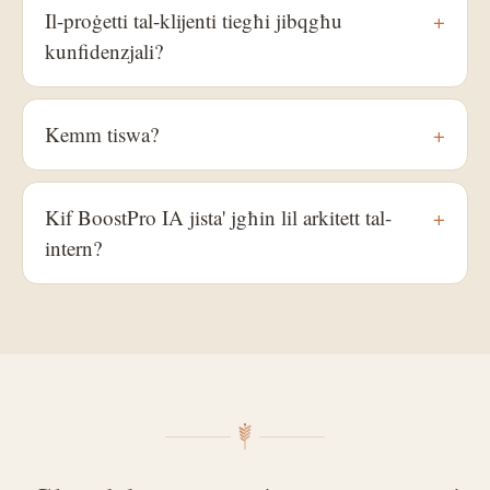
Il-proġetti tal-klijenti tiegħi jibqgħu
+
kunfidenzjali?
Kemm tiswa?
+
Kif BoostPro IA jista' jgħin lil arkitett tal-
+
intern?