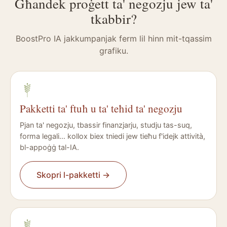
Għandek proġett ta' negozju jew ta'
tkabbir?
BoostPro IA jakkumpanjak ferm lil hinn mit-tqassim
grafiku.
Pakketti ta' ftuħ u ta' teħid ta' negozju
Pjan ta' negozju, tbassir finanzjarju, studju tas-suq,
forma legali… kollox biex tniedi jew tieħu f'idejk attività,
bl-appoġġ tal-IA.
Skopri l-pakketti
→