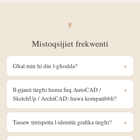
Mistoqsijiet frekwenti
Għal min hi din l-għodda?
+
Il-pjanti tiegħi huma fuq AutoCAD /
+
SketchUp / ArchiCAD: huwa kompatibbli?
Tassew tirrispetta l-identità grafika tiegħi?
+