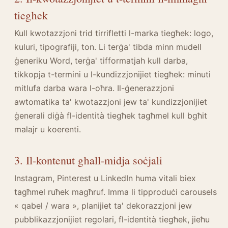
tiegħek
Kull kwotazzjoni trid tirrifletti l-marka tiegħek: logo,
kuluri, tipografiji, ton. Li terġa' tibda minn mudell
ġeneriku Word, terġa' tifformatjah kull darba,
tikkopja t-termini u l-kundizzjonijiet tiegħek: minuti
mitlufa darba wara l-oħra. Il-ġenerazzjoni
awtomatika ta' kwotazzjoni jew ta' kundizzjonijiet
ġenerali diġà fl-identità tiegħek tagħmel kull bgħit
malajr u koerenti.
3. Il-kontenut għall-midja soċjali
Instagram, Pinterest u LinkedIn huma vitali biex
tagħmel ruħek magħruf. Imma li tipproduċi carousels
« qabel / wara », planijiet ta' dekorazzjoni jew
pubblikazzjonijiet regolari, fl-identità tiegħek, jieħu