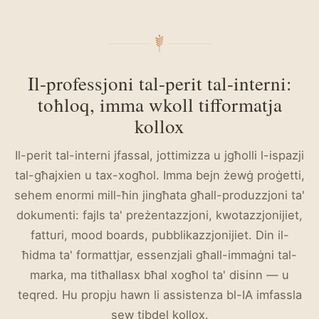
Il-professjoni tal-perit tal-interni:
toħloq, imma wkoll tifformatja
kollox
Il-perit tal-interni jfassal, jottimizza u jgħolli l-ispazji
tal-għajxien u tax-xogħol. Imma bejn żewġ proġetti,
sehem enormi mill-ħin jingħata għall-produzzjoni ta'
dokumenti: fajls ta' preżentazzjoni, kwotazzjonijiet,
fatturi, mood boards, pubblikazzjonijiet. Din il-
ħidma ta' formattjar, essenzjali għall-immaġni tal-
marka, ma titħallasx bħal xogħol ta' disinn — u
teqred. Hu propju hawn li assistenza bl-IA imfassla
sew tibdel kollox.