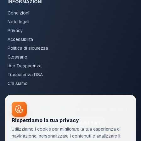
INFORMAZIONI
Condizioni
Note legali
Privacy
Accessibilità
Politica di sicurezza
Glossario
IA e Trasparenza
Trasparenza DSA
Chi siamo
Sito eco-progettato · ~0,2g CO₂/visita · 100% digitale, zero carta
Rispettiamo la tua privacy
▲
Featured on Product Hunt
Utilizziamo i cookie per migliorare la tua esperienza di
✈
Featured on ToolPilot.ai
navigazione, personalizzare i contenuti e analizzare il