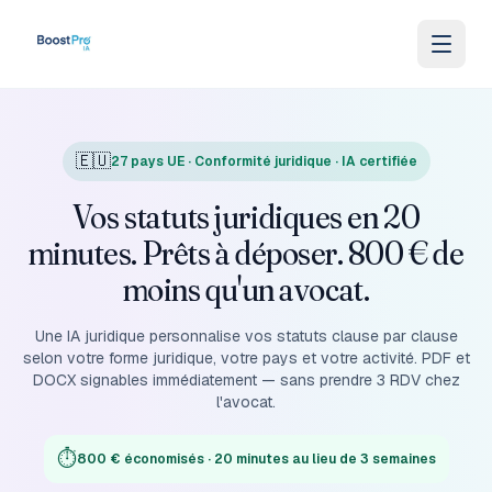
Skip to content
🇪🇺
27 pays UE · Conformité juridique · IA certifiée
Vos statuts juridiques en 20
minutes. Prêts à déposer. 800 € de
moins qu'un avocat.
Une IA juridique personnalise vos statuts clause par clause
selon votre forme juridique, votre pays et votre activité. PDF et
DOCX signables immédiatement — sans prendre 3 RDV chez
l'avocat.
⏱️
800 € économisés · 20 minutes au lieu de 3 semaines