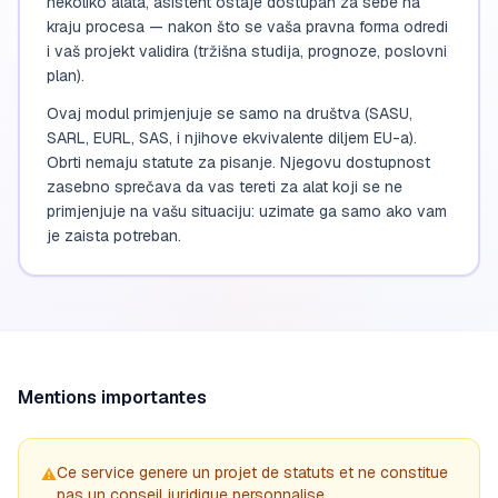
nekoliko alata, asistent ostaje dostupan za sebe na
kraju procesa — nakon što se vaša pravna forma odredi
i vaš projekt validira (tržišna studija, prognoze, poslovni
plan).
Ovaj modul primjenjuje se samo na društva (SASU,
SARL, EURL, SAS, i njihove ekvivalente diljem EU-a).
Obrti nemaju statute za pisanje. Njegovu dostupnost
zasebno sprečava da vas tereti za alat koji se ne
primjenjuje na vašu situaciju: uzimate ga samo ako vam
je zaista potreban.
Mentions importantes
Ce service genere un projet de statuts et ne constitue
⚠️
pas un conseil juridique personnalise.