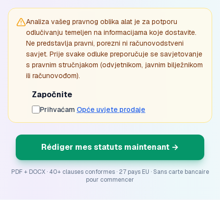
Analiza vašeg pravnog oblika alat je za potporu
odlučivanju temeljen na informacijama koje dostavite.
Ne predstavlja pravni, porezni ni računovodstveni
savjet. Prije svake odluke preporučuje se savjetovanje
s pravnim stručnjakom (odvjetnikom, javnim bilježnikom
ili računovođom).
Započnite
Prihvaćam
Opće uvjete prodaje
Rédiger mes statuts maintenant
→
PDF + DOCX · 40+ clauses conformes · 27 pays EU · Sans carte bancaire
pour commencer