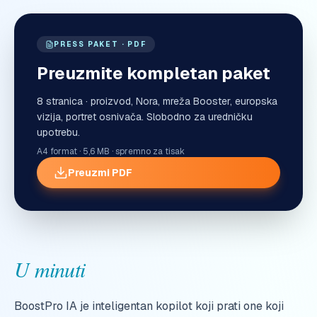
PRESS PAKET · PDF
Preuzmite kompletan paket
8 stranica · proizvod, Nora, mreža Booster, europska
vizija, portret osnivača. Slobodno za uredničku
upotrebu.
A4 format · 5,6 MB · spremno za tisak
Preuzmi PDF
U minuti
BoostPro IA je inteligentan kopilot koji prati one koji