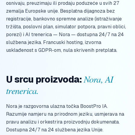
osnivaju, preuzimaju ili prodaju poduzeće u svih 27
zemalja Europske unije. Besplatna dijagnoza bez
registracije, bankovno spremne analize (istraživanje
tržišta, poslovni plan, simulator potpora, pravni oblici,
porezi) i AI trenerica — Nora — dostupna 24/7 na 24
službena jezika. Francuski hosting, izvorna
usklađenost s GDPR-om, nula skrivenih pretplata.
Nora, AI
U srcu proizvoda:
trenerica.
Nora je razgovorna ulazna točka BoostPro IA.
Razumije namjeru na prirodnom jeziku, usmjerava na
pravu analizu i orkestrira proizvodnju dokumenata.
Dostupna 24/7 na 24 službena jezika Unije.