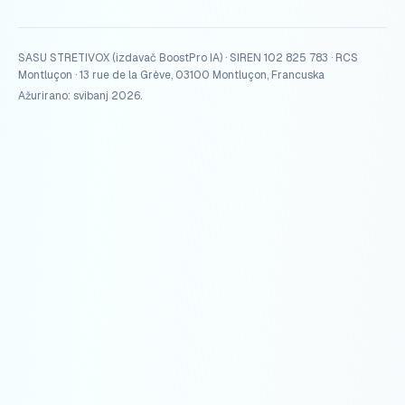
SASU STRETIVOX (izdavač BoostPro IA) · SIREN 102 825 783 · RCS
Montluçon · 13 rue de la Grève, 03100 Montluçon, Francuska
Ažurirano: svibanj 2026.