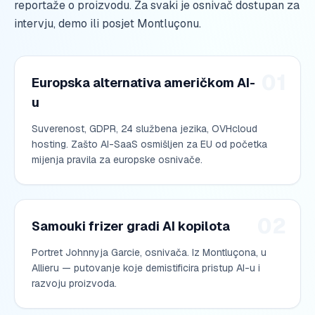
reportaže o proizvodu. Za svaki je osnivač dostupan za
intervju, demo ili posjet Montluçonu.
01
Europska alternativa američkom AI-
u
Suverenost, GDPR, 24 službena jezika, OVHcloud
hosting. Zašto AI-SaaS osmišljen za EU od početka
mijenja pravila za europske osnivače.
02
Samouki frizer gradi AI kopilota
Portret Johnnyja Garcie, osnivača. Iz Montluçona, u
Allieru — putovanje koje demistificira pristup AI-u i
razvoju proizvoda.