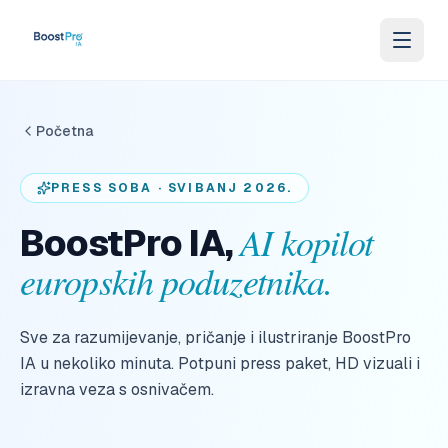
Skip to content
Početna
PRESS SOBA · SVIBANJ 2026.
AI kopilot
BoostPro IA,
europskih poduzetnika.
Sve za razumijevanje, pričanje i ilustriranje BoostPro
IA u nekoliko minuta. Potpuni press paket, HD vizuali i
izravna veza s osnivačem.