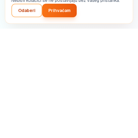
Nebitni kolačići se ne postavljaju bez vašeg pristanka.
Odaberi
Prihvaćam
Inteligentna analiza vašeg poduzetničkog projekta.
Automatizirana AI dijagnostika.
SASU STRETIVOX
13 Rue de la Grève, 03100 Montluçon, France
RCS Montluçon 102 825 783
support@boostpro-ia.eu