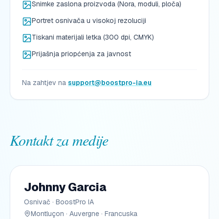
Snimke zaslona proizvoda (Nora, moduli, ploča)
Portret osnivača u visokoj rezoluciji
Tiskani materijali letka (300 dpi, CMYK)
Prijašnja priopćenja za javnost
Na zahtjev na
support@boostpro-ia.eu
Kontakt za medije
Johnny Garcia
Osnivač · BoostPro IA
Montluçon · Auvergne · Francuska