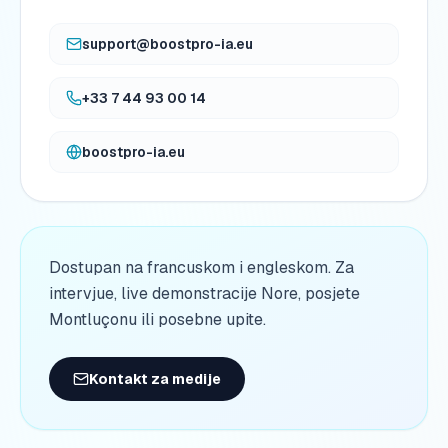
support@boostpro-ia.eu
+33 7 44 93 00 14
boostpro-ia.eu
Dostupan na francuskom i engleskom. Za
intervjue, live demonstracije Nore, posjete
Montluçonu ili posebne upite.
Kontakt za medije