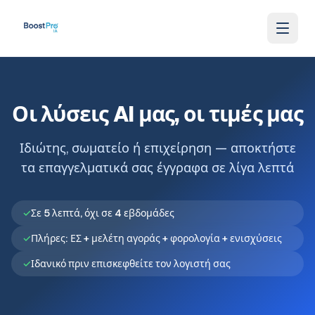
Skip to content
Οι λύσεις AI μας, οι τιμές μας
Ιδιώτης, σωματείο ή επιχείρηση — αποκτήστε
τα επαγγελματικά σας έγγραφα σε λίγα λεπτά
✓
Σε 5 λεπτά, όχι σε 4 εβδομάδες
✓
Πλήρες: ΕΣ + μελέτη αγοράς + φορολογία + ενισχύσεις
✓
Ιδανικό πριν επισκεφθείτε τον λογιστή σας