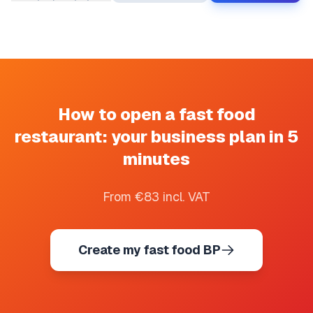
How to open a fast food
restaurant: your business plan in 5
minutes
From €83 incl. VAT
Create my fast food BP