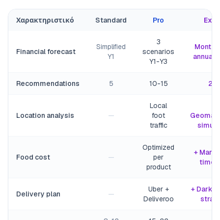
Χαρακτηριστικό
Standard
Pro
Expe
3
Simplified
Monthly
Financial forecast
scenarios
Y1
annual 
Y1-Y3
Recommendations
5
10-15
20
Local
+
Location analysis
—
foot
Geomark
traffic
simula
Optimized
+ Margi
Food cost
—
per
time s
product
Uber +
+ Dark k
Delivery plan
—
Deliveroo
strat