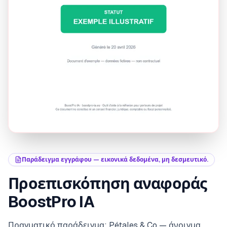
Παράδειγμα εγγράφου — εικονικά δεδομένα, μη δεσμευτικό.
Προεπισκόπηση αναφοράς
BoostPro IA
Πραγματικό παράδειγμα: Pétales & Co — άνοιγμα