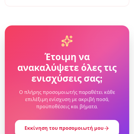
Έτοιμη να
ανακαλύψετε όλες τις
ενισχύσεις σας;
Ο πλήρης προσομοιωτής παραθέτει κάθε
επιλέξιμη ενίσχυση με ακριβή ποσά,
προϋποθέσεις και βήματα.
Εκκίνηση του προσομοιωτή μου