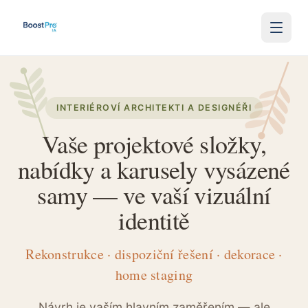
Skip to content
INTERIÉROVÍ ARCHITEKTI A DESIGNÉŘI
Vaše projektové složky,
nabídky a karusely vysázené
samy — ve vaší vizuální
identitě
Rekonstrukce · dispoziční řešení · dekorace ·
home staging
Návrh je vaším hlavním zaměřením — ale