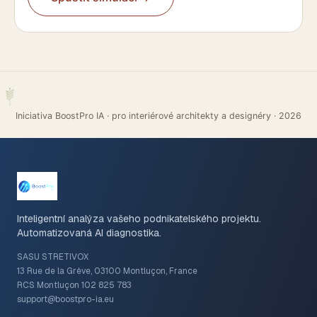
Iniciativa BoostPro IA · pro interiérové architekty a designéry
·
2026
Inteligentní analýza vašeho podnikatelského projektu.
Automatizovaná AI diagnostika.
SASU STRETIVOX
13 Rue de la Grève, 03100 Montluçon, France
RCS Montluçon 102 825 783
support@boostpro-ia.eu