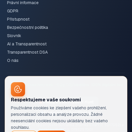
Právní informace
GDPR
Přístupnost
Bezpečnostní politika
Slovník
AI a Transparentnost
Transparentnost DSA
O nás
Ekologicky navržený web · ~0,2g CO₂/návštěva · 100% digitální, bez
papíru
Respektujeme vaše soukromí
▲
Featured on Product Hunt
Používáme cookies ke zlepšení vašeho prohlížení,
✈
Featured on ToolPilot.ai
personalizaci obsahu a analýze provozu. Žádné
neesenciální cookies nejsou ukládány bez vašeho
BoostPro IA® — registrovaná ochranná známka u INPI (č. 5217052) a
souhlasu.
podaná u EUIPO (č. 019329700).