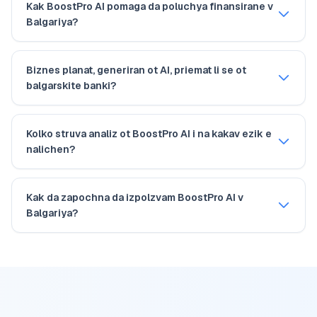
Kak BoostPro AI pomaga da poluchya finansirane v
Balgariya?
Biznes planat, generiran ot AI, priemat li se ot
balgarskite banki?
Kolko struva analiz ot BoostPro AI i na kakav ezik e
nalichen?
Kak da zapochna da izpolzvam BoostPro AI v
Balgariya?