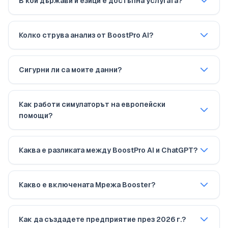
В кои държави и езици е достъпна услугата?
Колко струва анализ от BoostPro AI?
Сигурни ли са моите данни?
Как работи симулаторът на европейски
помощи?
Каква е разликата между BoostPro AI и ChatGPT?
Какво е включената Мрежа Booster?
Как да създадете предприятие през 2026 г.?